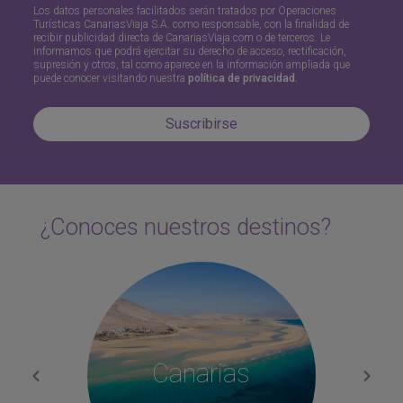
Los datos personales facilitados serán tratados por Operaciones
Turísticas CanariasViaja S.A. como responsable, con la finalidad de
recibir publicidad directa de CanariasViaja.com o de terceros. Le
informamos que podrá ejercitar su derecho de acceso, rectificación,
supresión y otros, tal como aparece en la información ampliada que
puede conocer visitando nuestra
política de privacidad.
Suscribirse
¿Conoces nuestros destinos?
Canarias
Previous
Next