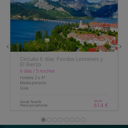
Previous
Nex
Circuito 6 días: Fiordos Leoneses y
El Bierzo
6 días / 5 noches
Hoteles 2 o 4*
Media pensión
Guía
Desde
Desde Tenerife
614 €
Precio por persona