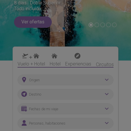
8 días · Doble Superior
Todo incluido
Ver ofertas
Vuelo + Hotel
Hotel
Experiencias
Circuitos y Multi
Origen
Destino
Fechas de mi viaje
Personas, habitaciones