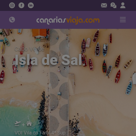
Instagram
Facebook
Linkedin
Cabo Verde
Isla de Sal
VOI Vila do Farol 4* Sup