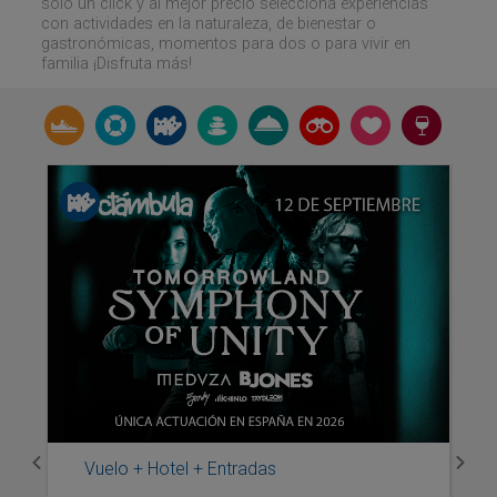
solo un click y al mejor precio selecciona experiencias
con actividades en la naturaleza, de bienestar o
gastronómicas, momentos para dos o para vivir en
familia ¡Disfruta más!
Vuelo + Hotel + Entradas
Previous
Next