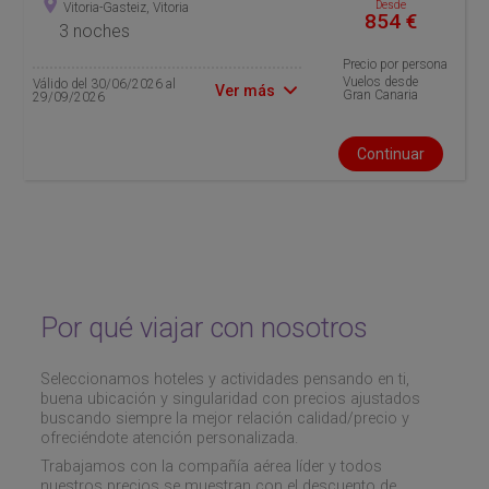
Desde
Vitoria-Gasteiz, Vitoria
854 €
3 noches
Precio por persona
Vuelos desde
Válido del 30/06/2026 al
Ver más
Gran Canaria
29/09/2026
Continuar
Por qué viajar con nosotros
Seleccionamos hoteles y actividades pensando en ti,
buena ubicación y singularidad con precios ajustados
buscando siempre la mejor relación calidad/precio y
ofreciéndote atención personalizada.
Trabajamos con la compañía aérea líder y todos
nuestros precios se muestran con el descuento de