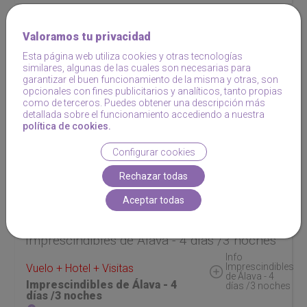
Valoramos tu privacidad
Esta página web utiliza cookies y otras tecnologías
similares, algunas de las cuales son necesarias para
garantizar el buen funcionamiento de la misma y otras, son
opcionales con fines publicitarios y analíticos, tanto propias
como de terceros. Puedes obtener una descripción más
detallada sobre el funcionamiento accediendo a nuestra
política de cookies.
Configurar cookies
Rechazar todas
Aceptar todas
Imprescindibles de Álava - 4 días /3 noches
Info
Imprescindibles
Vuelo + Hotel + Visitas
de Álava - 4
Imprescindibles de Álava - 4
días /3 noches
días /3 noches