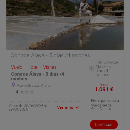
Conoce Álava - 5 días /4 noches
Info Conoce
Álava - 5
Vuelo + Hotel + Visitas
días /4
Conoce Álava - 5 días /4
noches
noches
Desde
Vitoria-Gasteiz, Vitoria
1.091 €
4 noches
Precio por persona
Vuelos desde
Válido del 30/06/2026 al
Ver más
Gran Canaria
29/09/2026
Continuar