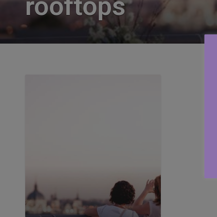
rooftops