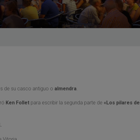
s de su casco antiguo o
almendra
.
iró
Ken Follet
para escribir la segunda parte de
«Los pilares de
.
 Vitoria.