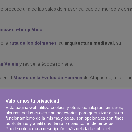
e produce una de las sales de mayor calidad del mundo y com
museo etnográfico
.
do la
r
uta de los dólmenes
, su
arquitectura medieval,
su
a Veleia
y revive la época romana.
o en el
Museo de la Evolución Humana
d
e Atapuerca, a solo u
Valoramos tu privacidad
Esta página web utiliza cookies y otras tecnologías similares,
nolvidable.
algunas de las cuales son necesarias para garantizar el buen
funcionamiento de la misma y otras, son opcionales con fines
publicitarios y analíticos, tanto propias como de terceros.
Puede obtener una descripción más detallada sobre el