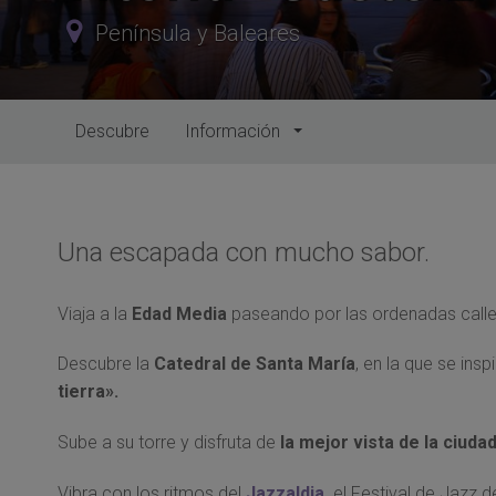
Península y Baleares
Descubre
Información
Una escapada con mucho sabor.
Viaja a la
Edad Media
paseando por las ordenadas calle
Descubre la
Catedral de Santa María
, en la que se insp
tierra».
Sube a su torre y disfruta de
la mejor vista de la ciudad
Vibra con los ritmos del
Jazzaldia
,
el Festival de Jazz de