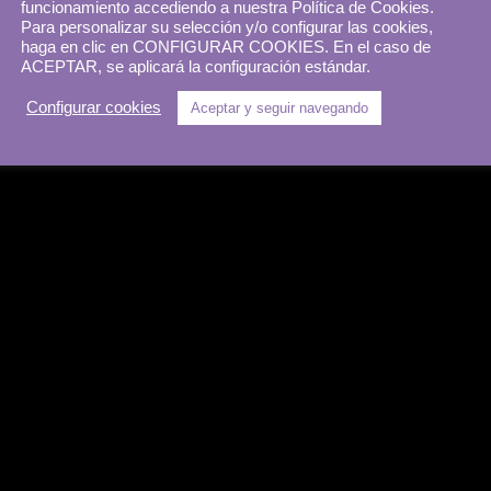
funcionamiento accediendo a nuestra Política de Cookies.
Para personalizar su selección y/o configurar las cookies,
haga en clic en CONFIGURAR COOKIES. En el caso de
ACEPTAR, se aplicará la configuración estándar.
Configurar cookies
Aceptar y seguir navegando