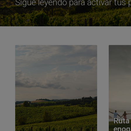
Sigue leyendo para activar tus 
Ruta
enog