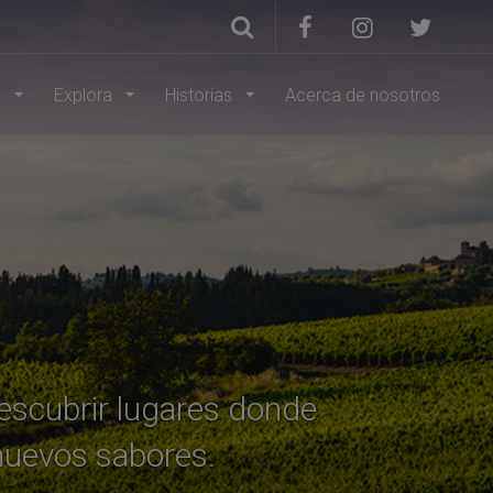
s
Explora
Historias
Acerca de nosotros
descubrir lugares donde
 nuevos sabores.