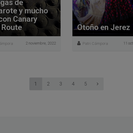
gas de
arote y mucho
con Canary
 Route
Otoño en Jerez
2 noviembre, 2022
11 oc
Cámpora
Patri Cámpora
1
2
3
4
5