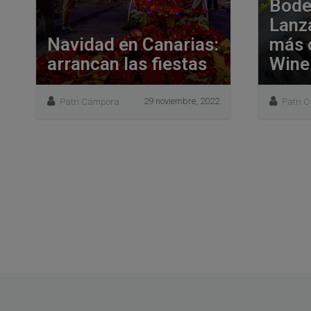
Bode
Lanz
Navidad en Canarias:
más 
arrancan las fiestas
Wine
29 noviembre, 2022
Patri Cámpora
Patri 