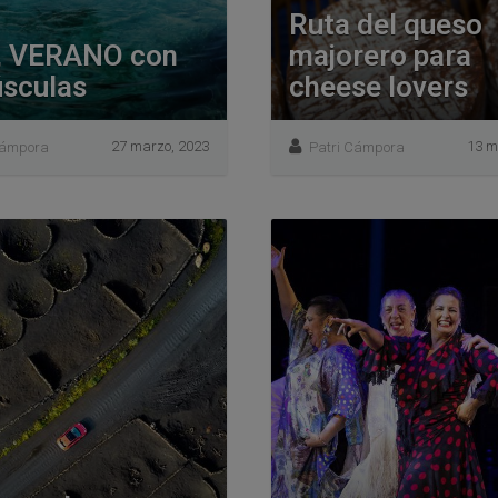
Ruta del queso
a, VERANO con
majorero para
sculas
cheese lovers
27 marzo, 2023
13 m
Cámpora
Patri Cámpora