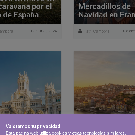
caravana por el
Mercadillos de
e de España
Navidad en Fran
12 marzo, 2024
10 dici
Cámpora
Patri Cámpora
Valoramos tu privacidad
Esta página web utiliza cookies y otras tecnologías similares,