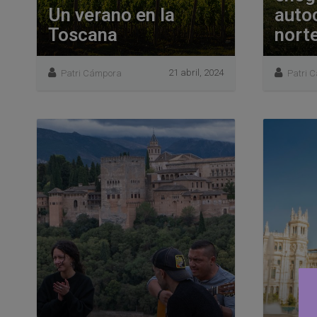
Un verano en la
auto
Toscana
nort
21 abril, 2024
Patri Cámpora
Patri 