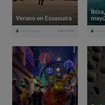
Ibiz
Verano en Essaouira
mayú
9 abril, 2023
Patri Cámpora
Patri 