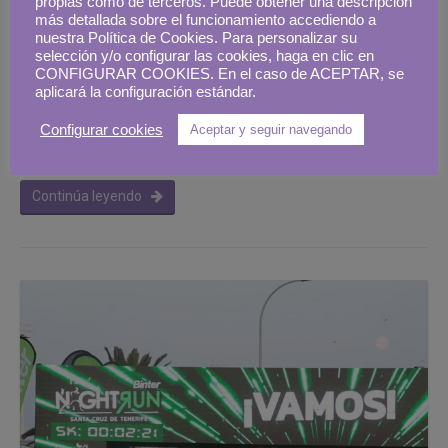
propias como de terceros. Puede obtener una descripción
la isla. Una ciudad acogedora, alegre y colorida:
más detallada sobre el funcionamiento accediendo a
Santa Cruz de Tenerife. La capital de la isla, es una
nuestra Política de Cookies. Para personalizar su
selección y/o configurar las cookies, haga en clic en
ciudad orgullosa de su historia, amante de sus
CONFIGURAR COOKIES. En el caso de ACEPTAR, se
fiestas y tradiciones, y de su cultura y gastronomía.
aplicará la configuración estándar.
Por sus animadas calles, cubiertas por frondosos
Configurar cookies
Aceptar y seguir navegando
laureles de Índias y vibrantes flamboyanes, en …
Continúa leyendo