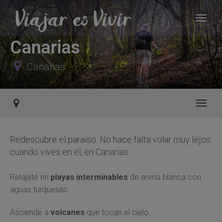
Canarias
Canarias
Toggl
Redescubre el paraíso. No hace falta volar muy lejos
cuando vives en él, en Canarias.
Relájate en
playas interminables
de arena blanca con
aguas turquesas.
Asciende a
volcanes
que tocan el cielo.