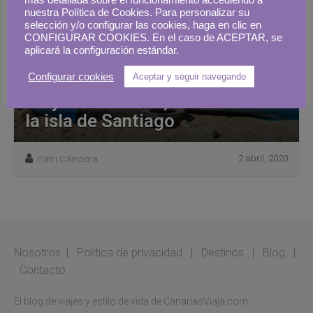
más detallada sobre el funcionamiento accediendo a
nuestra Política de Cookies. Para personalizar su
selección y/o configurar las cookies, haga en clic en
CONFIGURAR COOKIES. En el caso de ACEPTAR, se
aplicará la configuración estándar.
Configurar cookies
Aceptar y seguir navegando
Playa de Tarrafal, relax al sol en
la isla de Santiago
2 abril, 2020
Patri Cámpora
Nosotros
|
Politica de privacidad
|
Destinos
|
Blog
|
Contacto
El blog de viajes y estilo de vida de CanariasViaja.com