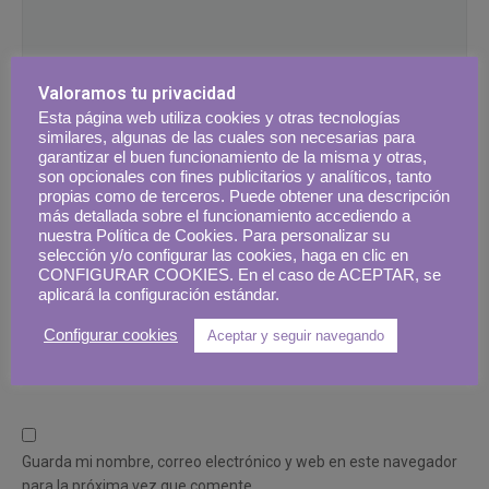
Valoramos tu privacidad
Esta página web utiliza cookies y otras tecnologías
Nombre
*
similares, algunas de las cuales son necesarias para
garantizar el buen funcionamiento de la misma y otras,
son opcionales con fines publicitarios y analíticos, tanto
propias como de terceros. Puede obtener una descripción
más detallada sobre el funcionamiento accediendo a
Correo electrónico
*
nuestra Política de Cookies. Para personalizar su
selección y/o configurar las cookies, haga en clic en
CONFIGURAR COOKIES. En el caso de ACEPTAR, se
aplicará la configuración estándar.
Configurar cookies
Aceptar y seguir navegando
Guarda mi nombre, correo electrónico y web en este navegador
para la próxima vez que comente.