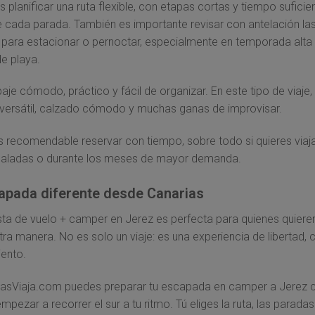
 planificar una ruta flexible, con etapas cortas y tiempo suficie
de cada parada. También es importante revisar con antelación la
 para estacionar o pernoctar, especialmente en temporada alta
e playa.
paje cómodo, práctico y fácil de organizar. En este tipo de viaj
versátil, calzado cómodo y muchas ganas de improvisar.
 recomendable reservar con tiempo, sobre todo si quieres viaja
ñaladas o durante los meses de mayor demanda.
apada diferente desde Canarias
ta de vuelo + camper en Jerez es perfecta para quienes quieren 
ra manera. No es solo un viaje: es una experiencia de libertad, 
ento.
iasViaja.com puedes preparar tu escapada en camper a Jerez 
empezar a recorrer el sur a tu ritmo. Tú eliges la ruta, las paradas