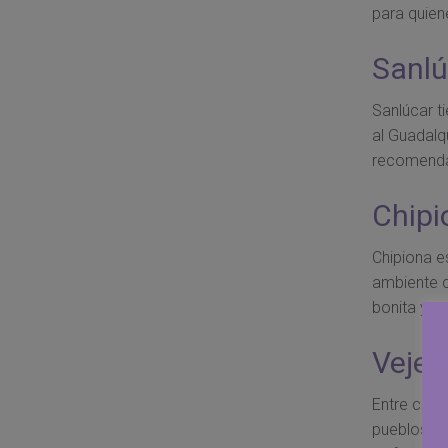
para quien
Sanlú
Sanlúcar t
al Guadalq
recomenda
Chipi
Chipiona e
ambiente c
bonita y m
Vejer
Entre call
pueblos má