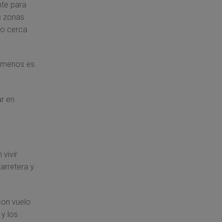
nte para
s zonas
 o cerca
e, menos es
r en
vivir
carretera y
con vuelo
 y los