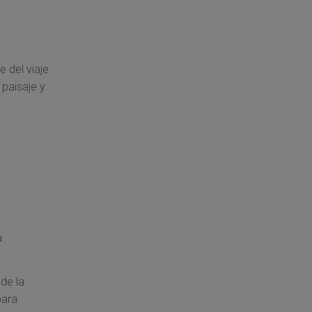
 del viaje.
 paisaje y
a
de la
para