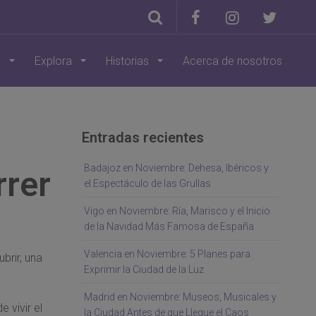
s
Explora
Historias
Acerca de nosotros
Entradas recientes
Badajoz en Noviembre: Dehesa, Ibéricos y
rrer
el Espectáculo de las Grullas
Vigo en Noviembre: Ría, Marisco y el Inicio
de la Navidad Más Famosa de España
Valencia en Noviembre: 5 Planes para
brir, una
Exprimir la Ciudad de la Luz
Madrid en Noviembre: Museos, Musicales y
 vivir el
la Ciudad Antes de que Llegue el Caos