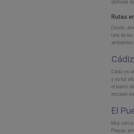
disfrutar 
Rutas e
Desde Jere
Una de las
ambientes 
Cádiz
Cádiz es u
y su luz a
el barrio d
encajan pe
El Pu
Muy cerca 
Playas, am