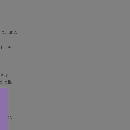
res junto
spacio.
os y
ncilla,
de los
os y