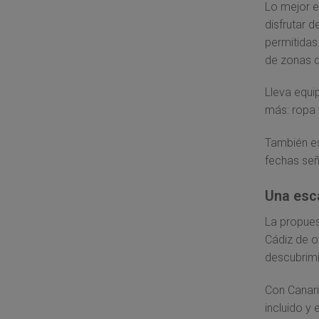
Lo mejor es
disfrutar 
permitidas
de zonas d
Lleva equi
más: ropa 
También es
fechas se
Una esc
La propues
Cádiz de ot
descubrimi
Con Canar
incluido y 