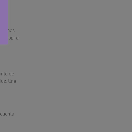
s Atunes
, respirar
inta de
luz. Una
 cuenta