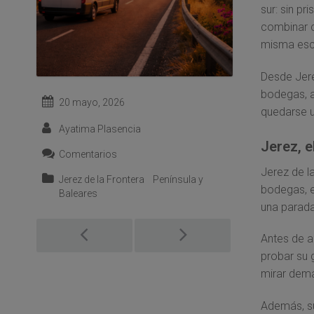
sur: sin pr
combinar c
misma es
Desde Jere
bodegas, a
20 mayo, 2026
quedarse 
Ayatima Plasencia
Jerez, e
Comentarios
Jerez de l
Jerez de la Frontera
Península y
bodegas, e
Baleares
una parada
Post
Antes de a
navigation
probar su g
mirar dema
Además, su