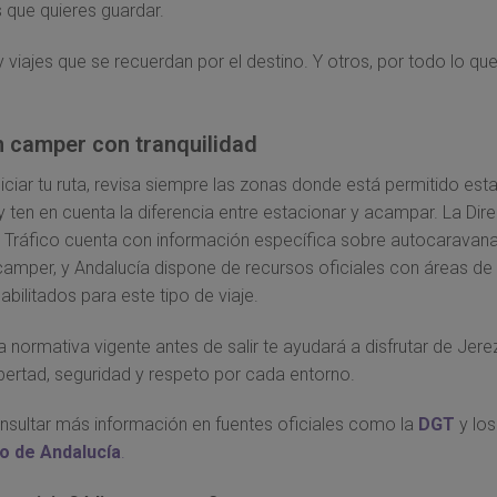
que quieres guardar.
 viajes que se recuerdan por el destino. Y otros, por todo lo qu
n camper con tranquilidad
niciar tu ruta, revisa siempre las zonas donde está permitido est
y ten en cuenta la diferencia entre estacionar y acampar. La Dir
 Tráfico cuenta con información específica sobre autocaravana
camper, y Andalucía dispone de recursos oficiales con áreas de
bilitados para este tipo de viaje.
a normativa vigente antes de salir te ayudará a disfrutar de Jere
bertad, seguridad y respeto por cada entorno.
sultar más información en fuentes oficiales como la
DGT
y los
o de Andalucía
.