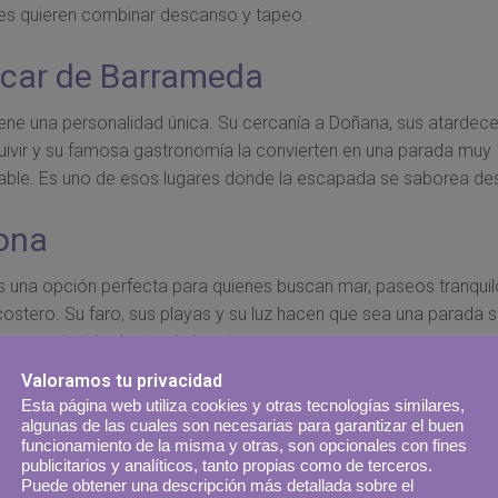
es quieren combinar descanso y tapeo.
car de Barrameda
iene una personalidad única. Su cercanía a Doñana, sus atardece
uivir y su famosa gastronomía la convierten en una parada muy
ble. Es uno de esos lugares donde la escapada se saborea de
ona
s una opción perfecta para quienes buscan mar, paseos tranquil
ostero. Su faro, sus playas y su luz hacen que sea una parada se
uy agradecida dentro de la ruta.
Valoramos tu privacidad
 de la Frontera
Esta página web utiliza cookies y otras tecnologías similares,
algunas de las cuales son necesarias para garantizar el buen
funcionamiento de la misma y otras, son opcionales con fines
es blancas, miradores y rincones llenos de encanto, Vejer es uno 
publicitarios y analíticos, tanto propias como de terceros.
s bonitos de Cádiz. Es ideal para perderse sin rumbo, hacer fot
Puede obtener una descripción más detallada sobre el