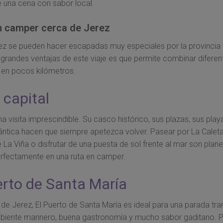
de una cena con sabor local.
n camper cerca de Jerez
z se pueden hacer escapadas muy especiales por la provincia 
 grandes ventajas de este viaje es que permite combinar diferen
en pocos kilómetros.
 capital
na visita imprescindible. Su casco histórico, sus plazas, sus pla
tlántica hacen que siempre apetezca volver. Pasear por La Caleta
e La Viña o disfrutar de una puesta de sol frente al mar son plan
rfectamente en una ruta en camper.
erto de Santa María
de Jerez, El Puerto de Santa María es ideal para una parada tran
biente marinero, buena gastronomía y mucho sabor gaditano. 