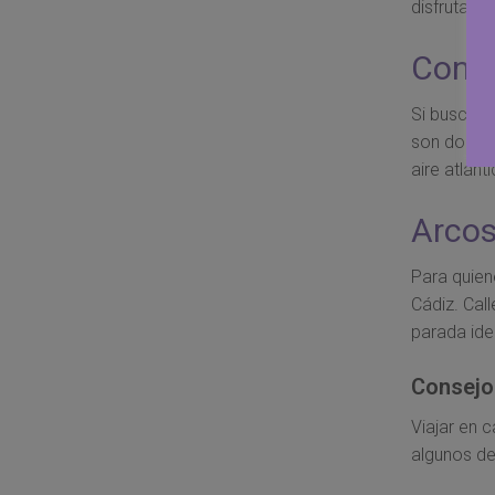
disfrutar 
Conil
Si buscas 
son dos pa
aire atlánt
Arcos
Para quiene
Cádiz. Cal
parada idea
Consejo
Viajar en 
algunos de