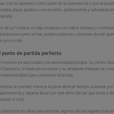
isas, con la carretera como parte de la experiencia y con la posib
iudad, playa, pueblos con encanto, gastronomía y naturaleza e
capada.
z de la Frontera, el viaje empieza con sabor andaluz y continúa
tardeceres junto al mar, pueblos blancos y rincones donde ape
un poco más.
l punto de partida perfecto
a Frontera es una ciudad con personalidad propia. Su centro hist
l flamenco, la tradición ecuestre y su ambiente tranquilo la conv
 imprescindible para comenzar esta ruta.
rrancar la camper, merece la pena dedicar tiempo a pasear por 
astronomía y dejarse llevar por ese ritmo del sur que invita a dis
siado el reloj.
 ubicación es ideal para recorrer algunos de los lugares más e