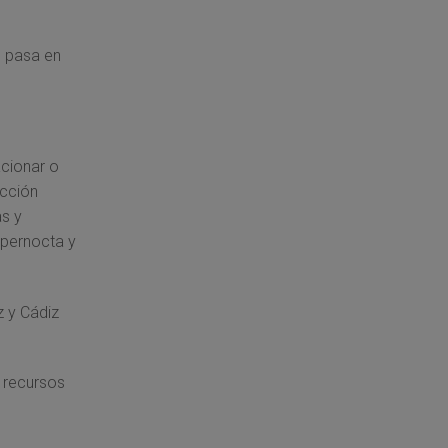
e pasa en
acionar o
ección
s y
 pernocta y
z y Cádiz
 recursos