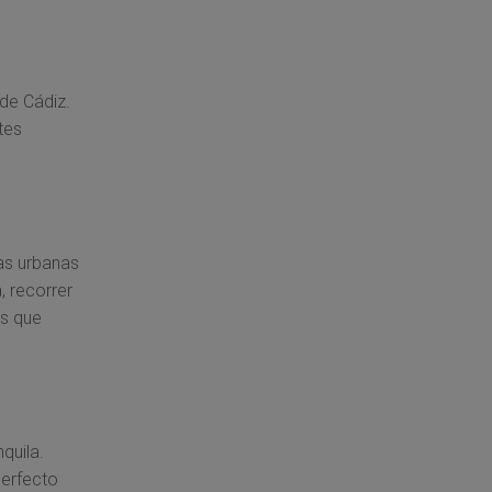
de Cádiz.
tes
yas urbanas
, recorrer
es que
quila.
Perfecto