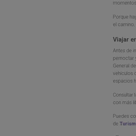
momentos 
Porque hay
el camino.
Viajar e
Antes de i
pernoctar 
General de
vehículos 
espacios ha
Consultar l
con más li
Puedes con
de
Turism