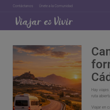
Contáctanos
Únete a la Comunidad
Cam
for
Cád
Hay viajes
ruta abiert
Viajar en c