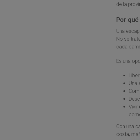
de la provi
Por qué
Una escapa
No se trata
cada camb
Es una opc
Libe
Una e
Combi
Descu
Vivir
como
Con una ca
costa, mañ