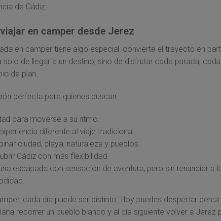
ncia de Cádiz.
 viajar en camper desde Jerez
da en camper tiene algo especial: convierte el trayecto en parte
 solo de llegar a un destino, sino de disfrutar cada parada, cada
io de plan.
ión perfecta para quienes buscan:
rtad para moverse a su ritmo.
xperiencia diferente al viaje tradicional.
nar ciudad, playa, naturaleza y pueblos.
brir Cádiz con más flexibilidad.
 una escapada con sensación de aventura, pero sin renunciar a l
didad.
mper, cada día puede ser distinto. Hoy puedes despertar cerca 
ana recorrer un pueblo blanco y al día siguiente volver a Jerez 