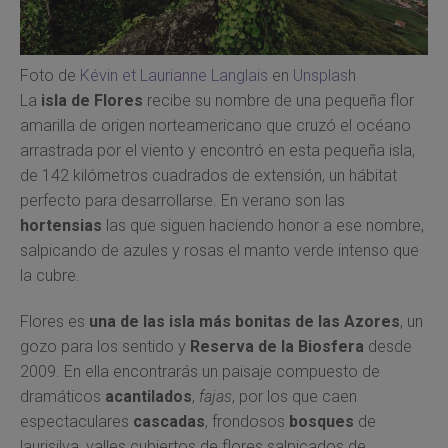
Foto de
Kévin et Laurianne Langlais
en
Unsplas
h
La
isla de Flores
recibe su nombre de una pequeña flor
amarilla de origen norteamericano que cruzó el océano
arrastrada por el viento y encontró en esta pequeña isla,
de 142 kilómetros cuadrados de extensión, un hábitat
perfecto para desarrollarse. En verano son las
hortensias
las que siguen haciendo honor a ese nombre,
salpicando de azules y rosas el manto verde intenso que
la cubre.
Flores es
una de las isla más bonitas de las Azores
, un
gozo para los sentido y
Reserva de la Biosfera
desde
2009. En ella encontrarás un paisaje compuesto de
dramáticos
acantilados
,
fajas
, por los que caen
espectaculares
cascadas
, frondosos
bosques
de
laurisilva, valles cubiertos de flores salpicados de