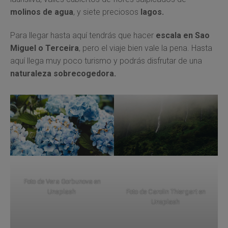
molinos de agua
, y siete preciosos
lagos.
Para llegar hasta aquí tendrás que hacer
escala en Sao
Miguel o Terceira
, pero el viaje bien vale la pena. Hasta
aquí llega muy poco turismo y podrás disfrutar de una
naturaleza sobrecogedora.
Foto de
Vera Gorbunova
en
Unsplash
Foto de
Carolin Thiergart
en
Unsplash