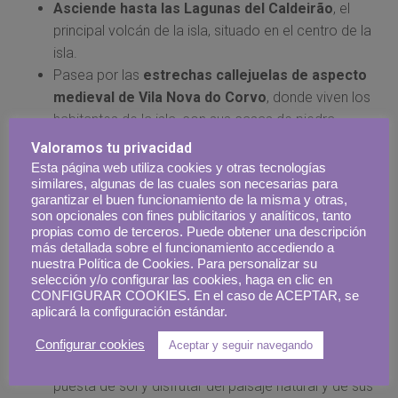
Asciende hasta las Lagunas del Caldeirão
, el
principal volcán de la isla, situado en el centro de la
isla.
Pasea por las
estrechas callejuelas de aspecto
medieval de Vila Nova do Corvo
, donde viven los
habitantes de la isla, con sus casas de piedra
oscura con franjas de pintura blanca que rodean las
Valoramos tu privacidad
ventanas. Esta es la población más aislada y
Esta página web utiliza cookies y otras tecnologías
similares, algunas de las cuales son necesarias para
remota de Portugal.
garantizar el buen funcionamiento de la misma y otras,
Visita la iglesia de Nossa Senhora dos Milagres
:
son opcionales con fines publicitarios y analíticos, tanto
El centro de la vida religiosa en Corvo es un lugar
propias como de terceros. Puede obtener una descripción
más detallada sobre el funcionamiento accediendo a
interesante para visitar. La iglesia es de estilo
nuestra Política de Cookies. Para personalizar su
barroco y está decorada con azulejos portugueses.
selección y/o configurar las cookies, haga en clic en
CONFIGURAR COOKIES. En el caso de ACEPTAR, se
Visita el
Mirador da Ponta Negra
: uno de los
aplicará la configuración estándar.
lugares más impresionantes de la isla, con vistas
panorámicas del océano Atlántico y la isla de Flores
Configurar cookies
Aceptar y seguir navegando
en la distancia. Es un lugar perfecto para ver la
puesta de sol y disfrutar del paisaje natural y de sus