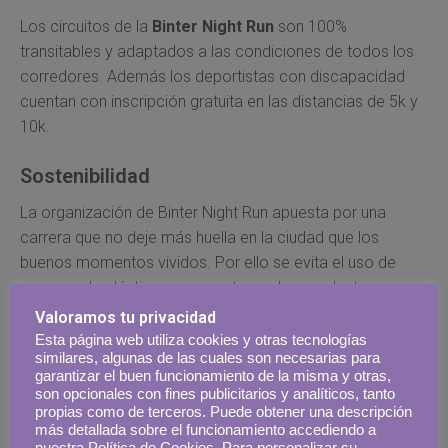
Los circuitos de la
Binter Night Run
son 100%
transitables y adaptados a las condiciones de todos los
corredores. Además los deportistas con discapacidad
cuentan con inscripción gratuita en las distancias de 5k y
10k.
Sostenibilidad
La organización de Binter Night Run apuesta por una
carrera que no deje más huella en la ciudad que los
buenos momentos vividos. Por ello se evita el uso de
envases de plástico, se apuesta por los productos
kilómetro cerz, la promoción del transporte público y un
Valoramos tu privacidad
plan de limpieza en coordinación con las
Esta página web utiliza cookies y otras tecnologías
similares, algunas de las cuales son necesarias para
administraciones públicas.
garantizar el buen funcionamiento de la misma y otras,
son opcionales con fines publicitarios y analíticos, tanto
propias como de terceros. Puede obtener una descripción
más detallada sobre el funcionamiento accediendo a
nuestra Política de Cookies. Para personalizar su