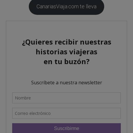
CanariasViaja.com te lleva