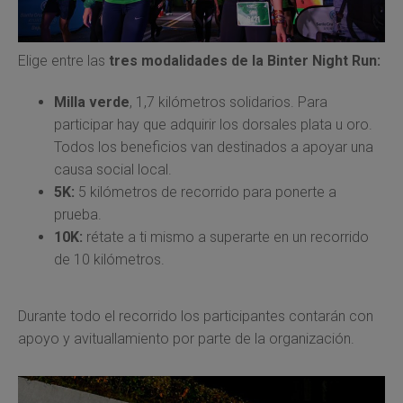
Elige entre las
tres modalidades de la Binter Night Run:
Milla verde
, 1,7 kilómetros solidarios. Para
participar hay que adquirir los dorsales plata u oro.
Todos los beneficios van destinados a apoyar una
causa social local.
5K:
5 kilómetros de recorrido para ponerte a
prueba.
10K:
rétate a ti mismo a superarte en un recorrido
de 10 kilómetros.
Durante todo el recorrido los participantes contarán con
apoyo y avituallamiento por parte de la organización.