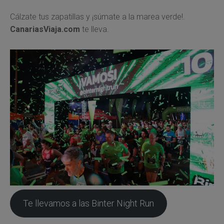
Cálzate tus zapatillas y ¡súmate a la marea verde!.
CanariasViaja.com
te lleva.
Te llevamos a las Binter Night Run