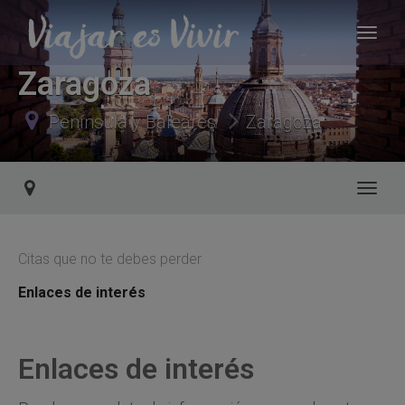
Zaragoza
Península y Baleares
Zaragoza
Toggl
Citas que no te debes perder
Enlaces de interés
Enlaces de interés