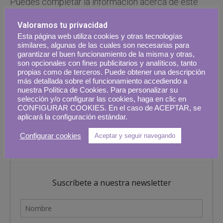
Puedes completar la información acerca de este
destino en estos enlaces.
Valoramos tu privacidad
Esta página web utiliza cookies y otras tecnologías
Turismo de Zaragoza
similares, algunas de las cuales son necesarias para
garantizar el buen funcionamiento de la misma y otras,
Turismo de Aragón
son opcionales con fines publicitarios y analíticos, tanto
propias como de terceros. Puede obtener una descripción
más detallada sobre el funcionamiento accediendo a
nuestra Política de Cookies. Para personalizar su
selección y/o configurar las cookies, haga en clic en
CONFIGURAR COOKIES. En el caso de ACEPTAR, se
aplicará la configuración estándar.
Configurar cookies
Aceptar y seguir navegando