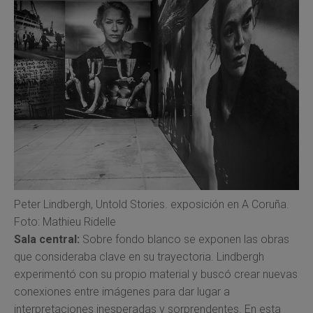
Peter Lindbergh, Untold Stories. exposición en A Coruña.
Foto: Mathieu Ridelle
Sala central:
Sobre fondo blanco se exponen las obras
que consideraba clave en su trayectoria. Lindbergh
experimentó con su propio material y buscó crear nuevas
conexiones entre imágenes para dar lugar a
interpretaciones inesperadas y sorprendentes. En esta