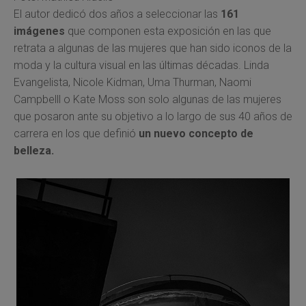
El autor dedicó dos años a seleccionar las
161
imágenes
que componen esta exposición en las que
retrata a algunas de las mujeres que han sido iconos de la
moda y la cultura visual en las últimas décadas. Linda
Evangelista, Nicole Kidman, Uma Thurman, Naomi
Campbelll o Kate Moss son solo algunas de las mujeres
que posaron ante su objetivo a lo largo de sus 40 años de
carrera en los que definió
un nuevo concepto de
belleza.