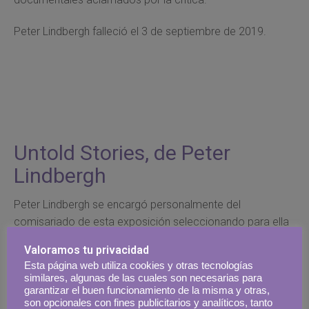
Peter Lindbergh falleció el 3 de septiembre de 2019.
Untold Stories, de Peter
Lindbergh
Peter Lindbergh se encargó personalmente del
comisariado de esta exposición seleccionando para ella
algunas de sus imágenes más icónicas y otras inéditas
Valoramos tu privacidad
pertenecientes a sus archivos personales.
Esta página web utiliza cookies y otras tecnologías
similares, algunas de las cuales son necesarias para
La exposición se divide en tres bloques:
garantizar el buen funcionamiento de la misma y otras,
son opcionales con fines publicitarios y analíticos, tanto