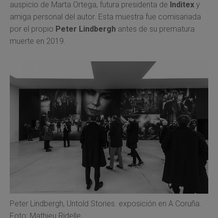
auspicio de Marta Ortega, futura presidenta de
Inditex
y
amiga personal del autor. Esta muestra fue comisariada
por el propio
Peter Lindbergh
antes de su prematura
muerte en 2019.
Peter Lindbergh, Untold Stories. exposición en A Coruña.
Foto: Mathieu Ridelle