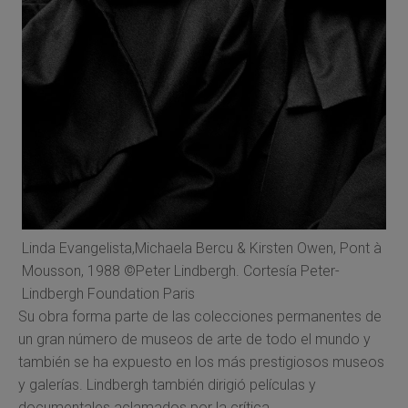
Linda Evangelista,Michaela Bercu & Kirsten Owen, Pont à
Mousson, 1988 ©Peter Lindbergh. Cortesía Peter-
Lindbergh Foundation Paris
Su obra forma parte de las colecciones permanentes de
un gran número de museos de arte de todo el mundo y
también se ha expuesto en los más prestigiosos museos
y galerías. Lindbergh también dirigió películas y
documentales aclamados por la crítica.