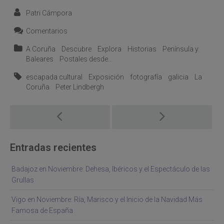
Patri Cámpora
Comentarios
A Coruña
Descubre
Explora
Historias
Península y
Baleares
Postales desde...
escapada cultural
Exposición
fotografía
galicia
La
Coruña
Peter Lindbergh
Post
navigation
Entradas recientes
Badajoz en Noviembre: Dehesa, Ibéricos y el Espectáculo de las
Grullas
Vigo en Noviembre: Ría, Marisco y el Inicio de la Navidad Más
Famosa de España