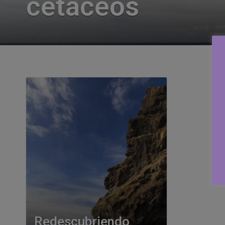
cetáceos
Redescubriendo