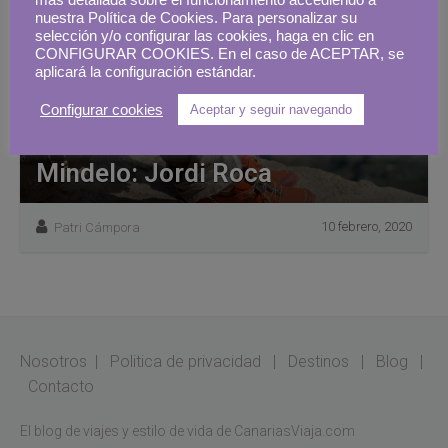
más detallada sobre el funcionamiento accediendo a
nuestra Política de Cookies. Para personalizar su
selección y/o configurar las cookies, haga en clic en
CONFIGURAR COOKIES. En el caso de ACEPTAR, se
aplicará la configuración estándar.
Configurar cookies
Aceptar y seguir navegando
Mindelo: Jordi Roca
10 febrero, 2020
Patri Cámpora
Nosotros
|
Politica de privacidad
|
Destinos
|
Blog
|
Contacto
El blog de viajes y estilo de vida de CanariasViaja.com