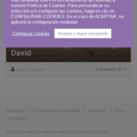
más detallada sobre el funcionamiento accediendo a
nuestra Política de Cookies. Para personalizar su
selección y/o configurar las cookies, haga en clic en
CONFIGURAR COOKIES. En el caso de ACEPTAR, se
aplicará la configuración estándar.
Configurar cookies
Aceptar y seguir navegando
Mallorca: el viaje de Mónica y
David
5 diciembre, 2019
Monica Fuentes
Nosotros
|
Politica de privacidad
|
Destinos
|
Blog
|
Contacto
El blog de viajes y estilo de vida de CanariasViaja.com