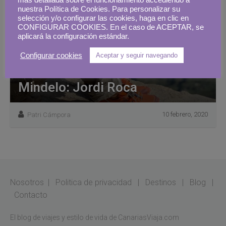
más detallada sobre el funcionamiento accediendo a
nuestra Política de Cookies. Para personalizar su
selección y/o configurar las cookies, haga en clic en
CONFIGURAR COOKIES. En el caso de ACEPTAR, se
aplicará la configuración estándar.
Configurar cookies
Aceptar y seguir navegando
Mindelo: Jordi Roca
10 febrero, 2020
Patri Cámpora
Nosotros
|
Politica de privacidad
|
Destinos
|
Blog
|
Contacto
El blog de viajes y estilo de vida de CanariasViaja.com