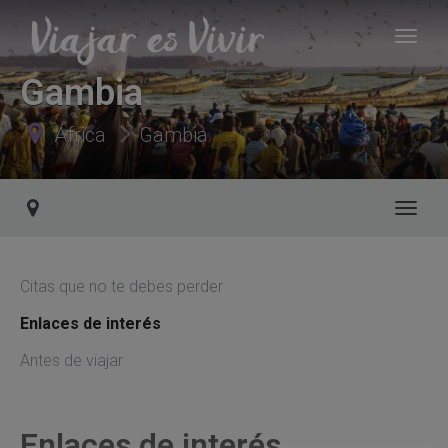
Gambia
África
Gambia
Toggl
Citas que no te debes perder
Enlaces de interés
Antes de viajar
Enlaces de interés