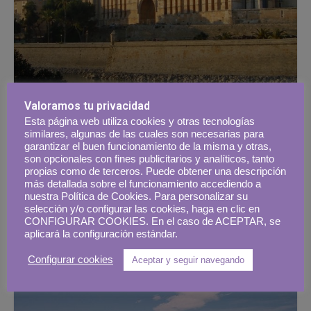
Recorrido por Mallorca, la Perla
Valoramos tu privacidad
del Mediterráneo
Esta página web utiliza cookies y otras tecnologías
similares, algunas de las cuales son necesarias para
garantizar el buen funcionamiento de la misma y otras,
19 abril, 2021
El vuelo de Hermes
son opcionales con fines publicitarios y analíticos, tanto
propias como de terceros. Puede obtener una descripción
más detallada sobre el funcionamiento accediendo a
nuestra Política de Cookies. Para personalizar su
selección y/o configurar las cookies, haga en clic en
CONFIGURAR COOKIES. En el caso de ACEPTAR, se
aplicará la configuración estándar.
Configurar cookies
Aceptar y seguir navegando