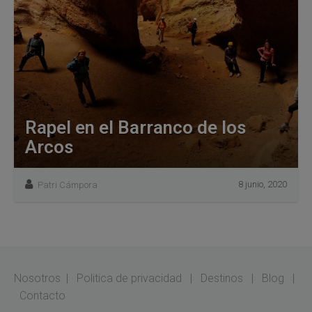
Rapel en el Barranco de los
Arcos
8 junio, 2020
Patri Cámpora
Nosotros
|
Politica de privacidad
|
Destinos
|
Blog
|
Contacto