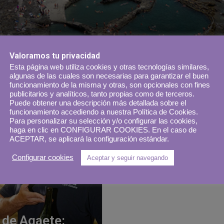
Valoramos tu privacidad
Esta página web utiliza cookies y otras tecnologías similares,
algunas de las cuales son necesarias para garantizar el buen
funcionamiento de la misma y otras, son opcionales con fines
publicitarios y analíticos, tanto propias como de terceros.
Puede obtener una descripción más detallada sobre el
funcionamiento accediendo a nuestra Política de Cookies.
Para personalizar su selección y/o configurar las cookies,
haga en clic en CONFIGURAR COOKIES. En el caso de
ACEPTAR, se aplicará la configuración estándar.
Configurar cookies
Aceptar y seguir navegando
 de Agaete: