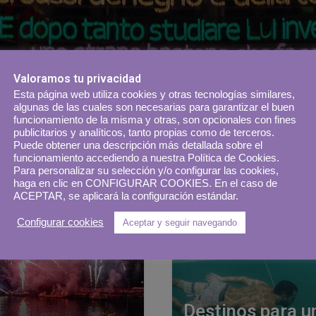
Valoramos tu privacidad
Esta página web utiliza cookies y otras tecnologías similares,
algunas de las cuales son necesarias para garantizar el buen
funcionamiento de la misma y otras, son opcionales con fines
publicitarios y analíticos, tanto propias como de terceros.
Puede obtener una descripción más detallada sobre el
funcionamiento accediendo a nuestra Política de Cookies.
Para personalizar su selección y/o configurar las cookies,
haga en clic en CONFIGURAR COOKIES. En el caso de
ACEPTAR, se aplicará la configuración estándar.
Configurar cookies
Aceptar y seguir navegando
Destinos para u