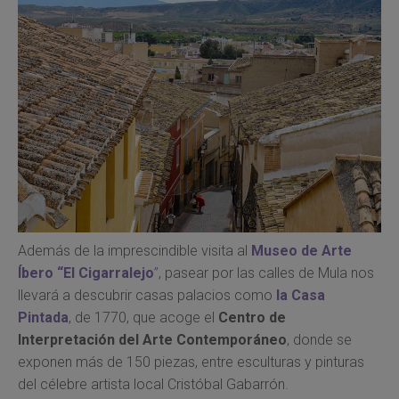
Además de la imprescindible visita al
Museo de Arte
Íbero “El Cigarralejo
”
, pasear por las calles de Mula nos
llevará a descubrir casas palacios como
la Casa
Pintada
, de 1770, que acoge el
Centro de
Interpretación del Arte Contemporáneo
, donde se
exponen más de 150 piezas, entre esculturas y pinturas
del célebre artista local Cristóbal Gabarrón.