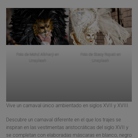
Foto de
Mohd Alkharji
en
Foto de
Stacy Ropati
en
Unsplash
Unsplash
Vive un carnaval único ambientado en siglos XVII y XVIII.
Descubre un carnaval diferente en el que los trajes se
inspiran en las vestimentas aristocráticas del siglo XVII y
se completan con elaboradas máscaras en blanco, negro