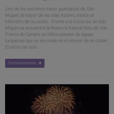
Uno de los secretos mejor guardados de São
Miguel, la mayor de las islas Azores, está a un
kilómetro de su costa… Frente a la costa sur de São
Miguel se encuentra la Reserva Natural Ilhéu de Vila
Franca do Campo, un idílico paraíso de aguas
turquesas que se esconde en el interior de un cráter.
El islote tan solo …
Continúa leyendo