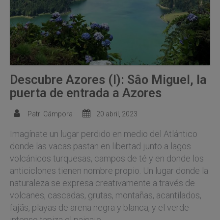
Descubre Azores (I): Sâo Miguel, la
puerta de entrada a Azores
Patri Cámpora
20 abril, 2023
Imagínate un lugar perdido en medio del Atlántico
donde las vacas pastan en libertad junto a lagos
volcánicos turquesas, campos de té y en donde los
anticiclones tienen nombre propio. Un lugar donde la
naturaleza se expresa creativamente a través de
volcanes, cascadas, grutas, montañas, acantilados,
fajãs, playas de arena negra y blanca, y el verde
intenso tapiza el paisaje. …