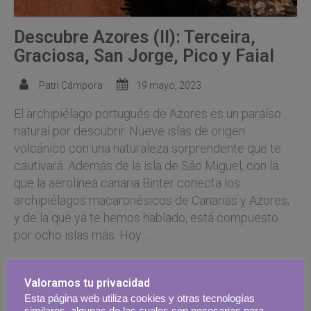
Descubre Azores (II): Terceira,
Graciosa, San Jorge, Pico y Faial
Patri Cámpora
19 mayo, 2023
El archipiélago portugués de Azores es un paraíso
natural por descubrir. Nueve islas de origen
volcánico con una naturaleza sorprendente que te
cautivará. Además de la isla de Sâo Miguel, con la
que la aerolínea canaria Binter conecta los
archipiélagos macaronésicos de Canarias y Azores,
y de la que ya te hemos hablado, está compuesto
por ocho islas más. Hoy …
Continúa leyendo
Valoramos tu privacidad
Esta página web utiliza cookies y otras tecnologías