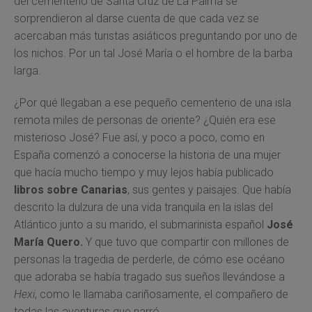
del cementerio de Santa Cruz de La Palma se
sorprendieron al darse cuenta de que cada vez se
acercaban más turistas asiáticos preguntando por uno de
los nichos. Por un tal José María o el hombre de la barba
larga.
¿Por qué llegaban a ese pequeño cementerio de una isla
remota miles de personas de oriente? ¿Quién era ese
misterioso José? Fue así, y poco a poco, como en
España comenzó a conocerse la historia de una mujer
que hacía mucho tiempo y muy lejos había publicado
libros sobre Canarias
, sus gentes y paisajes. Que había
descrito la dulzura de una vida tranquila en la islas del
Atlántico junto a su marido, el submarinista español
José
María Quero.
Y que tuvo que compartir con millones de
personas la tragedia de perderle, de cómo ese océano
que adoraba se había tragado sus sueños llevándose a
Hexi
, como le llamaba cariñosamente, el compañero de
todas las aventuras que narró.