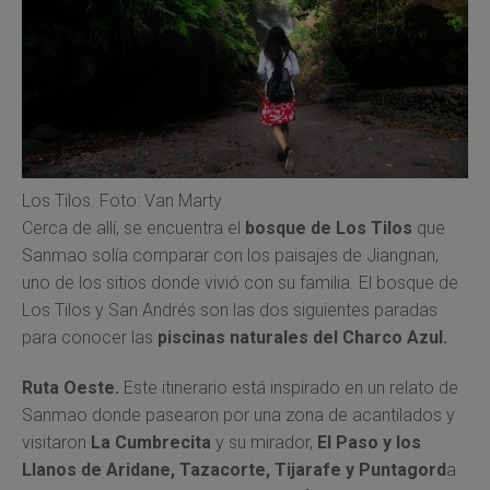
Los Tilos. Foto: Van Marty
Cerca de allí, se encuentra el
bosque de Los Tilos
que
Sanmao solía comparar con los paisajes de Jiangnan,
uno de los sitios donde vivió con su familia. El bosque de
Los Tilos y San Andrés son las dos siguientes paradas
para conocer las
piscinas naturales del Charco Azul.
Ruta Oeste.
Este itinerario está inspirado en un relato de
Sanmao donde pasearon por una zona de acantilados y
visitaron
La Cumbrecita
y su mirador,
El Paso y los
Llanos de Aridane, Tazacorte, Tijarafe y Puntagord
a