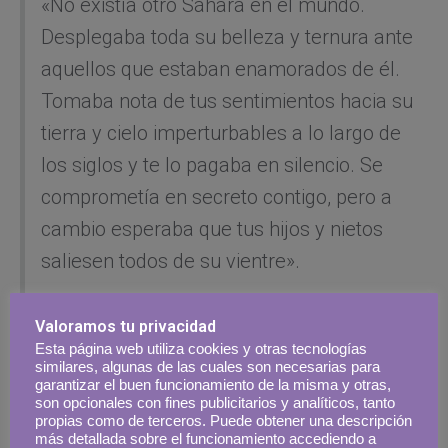
«No existía otro Sáhara en el mundo.
Desplegaba toda su belleza y ternura ante
aquellos que estaban enamorados de él.
Tomaba nota de tus sentimientos hacia su
tierra y cielo imperturbables a lo largo de
los siglos y te lo pagaba en silencio. Se
comprometía en secreto contigo, pero a
cambio esperaba que tus hijos y nietos
saliesen todos de su vientre».
Sanmao,
Diarios del Sáhara.
Valoramos tu privacidad
Esta página web utiliza cookies y otras tecnologías
similares, algunas de las cuales son necesarias para
garantizar el buen funcionamiento de la misma y otras,
son opcionales con fines publicitarios y analíticos, tanto
propias como de terceros. Puede obtener una descripción
más detallada sobre el funcionamiento accediendo a