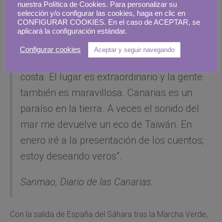
nuestra Política de Cookies. Para personalizar su
selección y/o configurar las cookies, haga en clic en
CONFIGURAR COOKIES. En el caso de ACEPTAR, se
Gran Canaria
aplicará la configuración estándar.
Configurar cookies
Aceptar y seguir navegando
“Hemos alquilado una casa preciosa en la
costa. El lugar es extraordinario y la gente
también es maravillosa. Canarias es un
paraíso en la tierra. A veces el sonido del
mar me devuelve un eco de Taiwán. En
enero iré a la presentación de los cuentos;
estoy deseando veros”.
Sanmao,
Diario de las Canarias.
Con la salida de España del Sáhara tras la Marcha Verde,