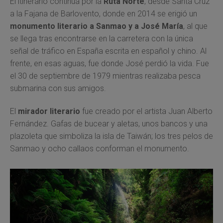
El itinerario continúa por la
Ruta Norte
, desde Santa Cruz
a la Fajana de Barlovento, donde en 2014 se erigió un
monumento literario a Sanmao y a José María
, al que
se llega tras encontrarse en la carretera con la única
señal de tráfico en España escrita en español y chino. Al
frente, en esas aguas, fue donde José perdió la vida. Fue
el 30 de septiembre de 1979 mientras realizaba pesca
submarina con sus amigos.
El
mirador literario
fue creado por el artista Juan Alberto
Fernández. Gafas de bucear y aletas, unos bancos y una
plazoleta que simboliza la isla de Taiwán; los tres pelos de
Sanmao y ocho callaos conforman el monumento.