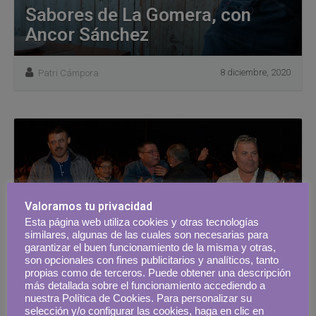
Sabores de La Gomera, con
Ancor Sánchez
8 diciembre, 2020
Patri Cámpora
Valoramos tu privacidad
Esta página web utiliza cookies y otras tecnologías
similares, algunas de las cuales son necesarias para
garantizar el buen funcionamiento de la misma y otras,
son opcionales con fines publicitarios y analíticos, tanto
propias como de terceros. Puede obtener una descripción
más detallada sobre el funcionamiento accediendo a
nuestra Política de Cookies. Para personalizar su
selección y/o configurar las cookies, haga en clic en