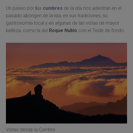
Un paseo por
l
as
cumbres
de la isla nos adentran en el
pasado aborigen de la isla, en sus tradiciones, su
gastronomía local y en algunas de las vistas de mayor
belleza, como la del
Roque Nublo
con el Teide de fondo.
Vistas desde la Cumbre