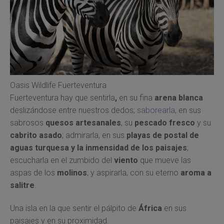
Oasis Wildlife Fuerteventura
Fuerteventura hay que sentirla
,
en su fina
arena blanca
deslizándose entre nuestros dedos;
saborearla
, en sus
sabrosos
quesos artesanales
, su
pescado fresco
y su
cabrito asado
; admirarla, en sus
playas de postal de
aguas turquesa y la inmensidad de los paisajes
;
escucharla en el zumbido del
viento
que mueve las
aspas de los
molinos
; y aspirarla, con su eterno
aroma a
salitre
.
Una isla en la que sentir el pálpito de
África
en sus
paisajes y en su proximidad.