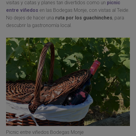
visitas y catas y planes tan divertidos como un
picnic
entre viñedos
en las Bodegas Monje, con vistas al Teide.
No dejes de hacer una
ruta por los guachinches
, para
descubrir la gastronomía local.
Picnic entre viñedos Bodegas Monje