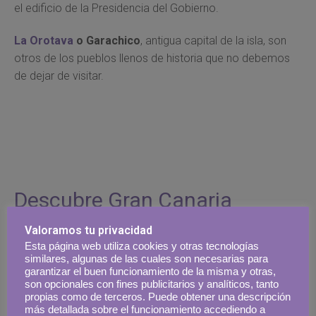
el edificio de la Presidencia del Gobierno.
La Orotava
o Garachico
, antigua capital de la isla, son
otros de los pueblos llenos de historia que no debemos
de dejar de visitar.
Descubre Gran Canaria
Las Palmas de Gran Canaria
, capital de la isla, es una
Valoramos tu privacidad
Esta página web utiliza cookies y otras tecnologías
ciudad dinámica, volcada la mar. Una ciudad con dos
similares, algunas de las cuales son necesarias para
personalidades. En la zona del
Puerto
, sus habitantes
garantizar el buen funcionamiento de la misma y otras,
transitan las calles en bañador, cholas y con tablas de surf
son opcionales con fines publicitarios y analíticos, tanto
propias como de terceros. Puede obtener una descripción
bajo el brazo, disfrutando de la calidad de vida que les
más detallada sobre el funcionamiento accediendo a