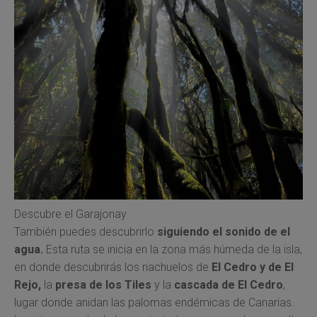
Descubre el Garajonay
También puedes descubrirlo
siguiendo el sonido de el
agua.
Esta ruta se inicia en la zona más húmeda de la isla,
en donde descubrirás los riachuelos de
El Cedro y de El
Rejo,
la
presa de los Tiles
y la
cascada de El Cedro
,
lugar donde anidan las palomas endémicas de Canarias.