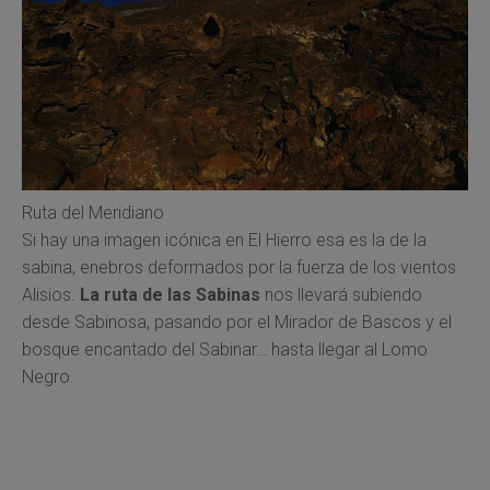
Ruta del Meridiano
Si hay una imagen icónica en El Hierro esa es la de la
sabina, enebros deformados por la fuerza de los vientos
Alisios.
La ruta de las Sabinas
nos llevará subiendo
desde Sabinosa, pasando por el Mirador de Bascos y el
bosque encantado del Sabinar… hasta llegar al Lomo
Negro.