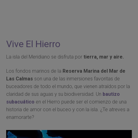
Vive El Hierro
La isla del Meridiano se disfruta por
tierra, mar y aire.
Los fondos marinos de la
Reserva Marina del Mar de
Las Calmas
son una de las inmersiones favoritas de
buceadores de todo el mundo, que vienen atraídos por la
claridad de sus aguas y su biodiversidad. Un
bautizo
subacuático
en el Hierro puede ser el comienzo de una
historia de amor con el buceo y con la isla. ¿Te atreves a
enamorarte?