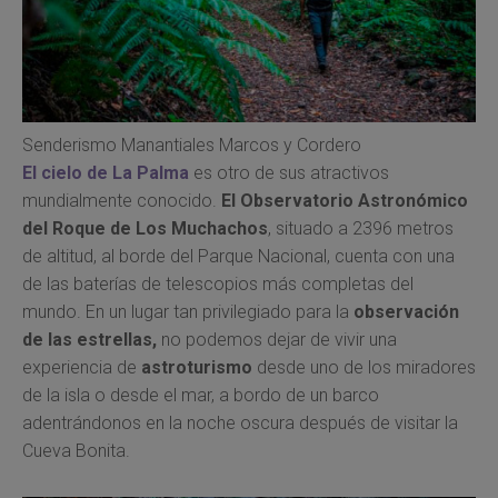
Senderismo Manantiales Marcos y Cordero
El cielo de La Palma
es otro de sus atractivos
mundialmente conocido.
El Observatorio Astronómico
del Roque de Los Muchachos
, situado a 2396 metros
de altitud, al borde del Parque Nacional, cuenta con una
de las baterías de telescopios más completas del
mundo. En un lugar tan privilegiado para la
observación
de las estrellas,
no podemos dejar de vivir una
experiencia de
astroturismo
desde uno de los miradores
de la isla o desde el mar, a bordo de un barco
adentrándonos en la noche oscura después de visitar la
Cueva Bonita.