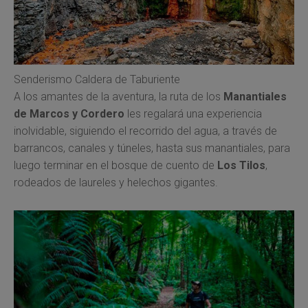
Senderismo Caldera de Taburiente
A los amantes de la aventura, la ruta de los
Manantiales
de Marcos y Cordero
les regalará una experiencia
inolvidable, siguiendo el recorrido del agua, a través de
barrancos, canales y túneles, hasta sus manantiales, para
luego terminar en el bosque de cuento de
Los Tilos
,
rodeados de laureles y helechos gigantes.