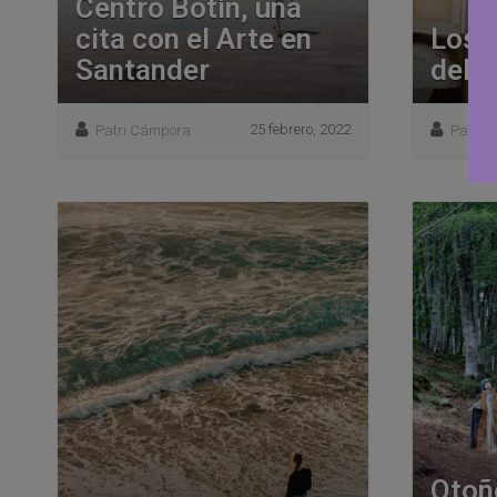
Centro Botín, una
cita con el Arte en
Los 
Santander
del 
25 febrero, 2022
Patri Cámpora
Patri 
Otoñ