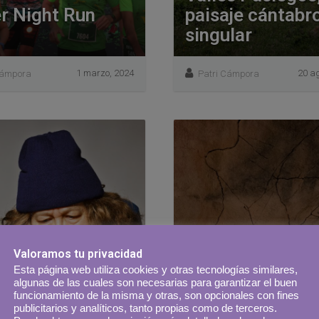
er Night Run
paisaje cántabr
singular
1 marzo, 2024
20 ag
Cámpora
Patri Cámpora
Valoramos tu privacidad
Esta página web utiliza cookies y otras tecnologías similares,
algunas de las cuales son necesarias para garantizar el buen
funcionamiento de la misma y otras, son opcionales con fines
publicitarios y analíticos, tanto propias como de terceros.