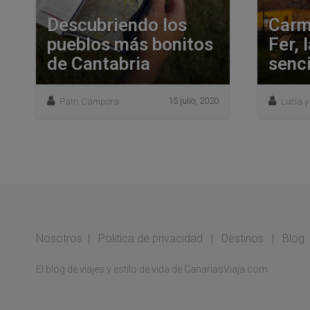
Descubriendo los
Carm
pueblos más bonitos
Fer, 
de Cantabria
senci
15 julio, 2020
Patri Cámpora
Lucía y
Nosotros
|
Politica de privacidad
|
Destinos
|
Blog
El blog de viajes y estilo de vida de CanariasViaja.com