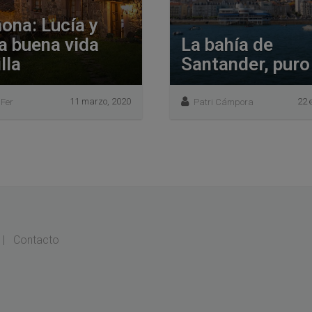
ona: Lucía y
la buena vida
La bahía de
lla
Santander, puro 
11 marzo, 2020
22 
 Fer
Patri Cámpora
|
Contacto