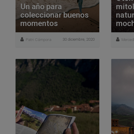
Un año para
mitol
coleccionar buenos
natur
momentos
moch
30 diciembre, 2020
Patri Cámpora
Merced