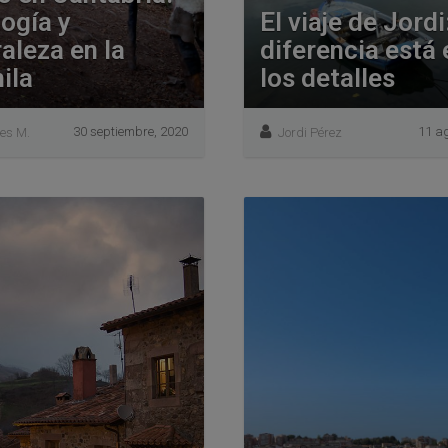
ogía y
El viaje de Jordi:
aleza en la
diferencia está 
ila
los detalles
30 septiembre, 2020
11 ag
es M.
Jordi Pérez