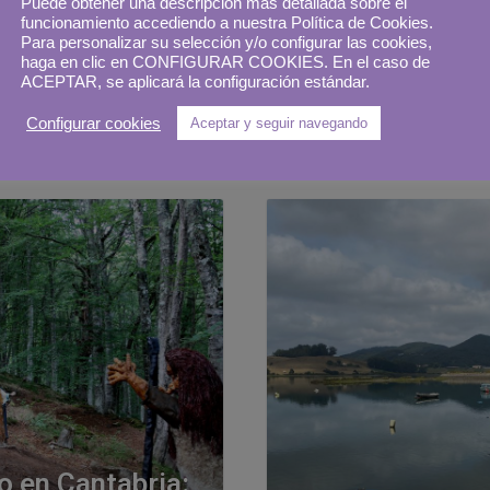
Puede obtener una descripción más detallada sobre el
funcionamiento accediendo a nuestra Política de Cookies.
otros Papá Noel
Cuevas prehistó
Para personalizar su selección y/o configurar las cookies,
norte de España
de Cantabria
haga en clic en CONFIGURAR COOKIES. En el caso de
ACEPTAR, se aplicará la configuración estándar.
Configurar cookies
Aceptar y seguir navegando
20 diciembre, 2021
3 novie
Cámpora
Patri Cámpora
o en Cantabria: