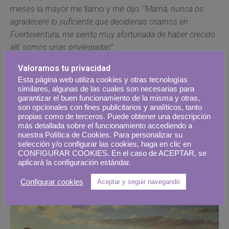
meses la mayor me llamo y me dijo: “
Mamá, nunca os
agradeceré lo suficiente que decidierais criarnos en
Fuerteventura, me siento muy afortunada de haber crecido
allí, somos unas privilegiadas
”.
Valoramos tu privacidad
Y día tras día, en todo lo que hago, intento compartir todo
Esta página web utiliza cookies y otras tecnologías
el amor y la energía que esta isla me da… Ojalá que la
similares, algunas de las cuales son necesarias para
codicia no la destruya, su paisaje se merece un
garantizar el buen funcionamiento de la misma y otras,
son opcionales con fines publicitarios y analíticos, tanto
desarrollo sostenible
, para que aquellos que viven
propias como de terceros. Puede obtener una descripción
envueltos en asfalto y cemento, puedan recuperar de vez
más detallada sobre el funcionamiento accediendo a
en cuando su esencia.
nuestra Política de Cookies. Para personalizar su
selección y/o configurar las cookies, haga en clic en
CONFIGURAR COOKIES. En el caso de ACEPTAR, se
aplicará la configuración estándar.
Configurar cookies
Aceptar y seguir navegando