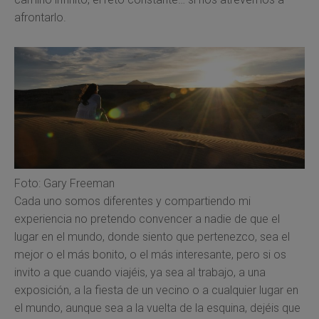
afrontarlo.
Foto: Gary Freeman
Cada uno somos diferentes y compartiendo mi
experiencia no pretendo convencer a nadie de que el
lugar en el mundo, donde siento que pertenezco, sea el
mejor o el más bonito, o el más interesante, pero si os
invito a que cuando viajéis, ya sea al trabajo, a una
exposición, a la fiesta de un vecino o a cualquier lugar en
el mundo, aunque sea a la vuelta de la esquina, dejéis que