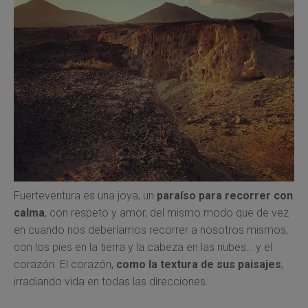
Fuerteventura es una joya, un
paraíso para recorrer con
calma
, con respeto y amor, del mismo modo que de vez
en cuando nos deberíamos recorrer a nosotros mismos,
con los pies en la tierra y la cabeza en las nubes… y el
corazón. El corazón,
como la textura de sus paisajes
,
irradiando vida en todas las direcciones.