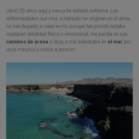
Llevo 20 años aquí y nunca he estado enferma. Las
enfermedades que muy a menudo se originan en el alma,
no han llegado a calar en mi, porque tan pronto notaba
cualquier debilidad física o emocional, me perdía en sus
caminos de arena
o lava, o me adentraba en
el mar
por
unos minutos y volvía a renacer.