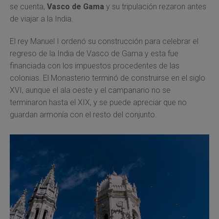
se cuenta,
Vasco de Gama
y su tripulación rezaron antes
de viajar a la India.
El rey Manuel I ordenó su construcción para celebrar el
regreso de la India de Vasco de Gama y esta fue
financiada con los impuestos procedentes de las
colonias. El Monasterio terminó de construirse en el siglo
XVI, aunque el ala oeste y el campanario no se
terminaron hasta el XIX, y se puede apreciar que no
guardan armonía con el resto del conjunto.