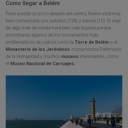
Como llegar a Belém
Pese a estar un poco alejado del centro, Belém está muy
bien comunicado por autobús (728) y tranvía (15). El viaje
de algo más de media hora bien vale la pena porque
encontrarás algunos de los monumentos más
emblemáticos de Lisboa como la
Torre de Belém
o el
Monasterio de los Jerónimos
, monumentos Patrimonio
de la Humanidad y muchos
museos
interesantes, como
el
Museo Nacional de Carruajes.