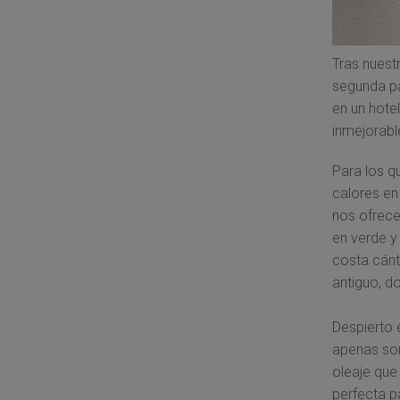
Tras nuest
segunda pa
en un hote
inmejorable
Para los q
calores en
nos ofrec
en verde y
costa cán
antiguo, do
Despierto 
apenas son
oleaje que
perfecta p