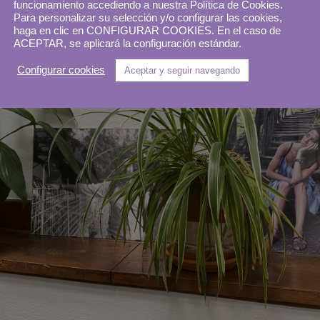
ías de mi viaje a Cantabria.
funcionamiento accediendo a nuestra Política de Cookies.
Para personalizar su selección y/o configurar las cookies,
haga en clic en CONFIGURAR COOKIES. En el caso de
ACEPTAR, se aplicará la configuración estándar.
Configurar cookies
Aceptar y seguir navegando