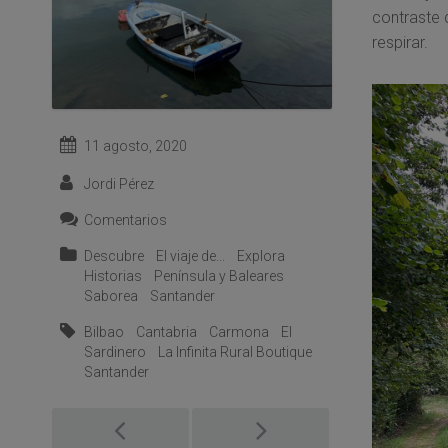
contraste 
respirar.
11 agosto, 2020
Jordi Pérez
Comentarios
Descubre
El viaje de...
Explora
Historias
Península y Baleares
Saborea
Santander
Bilbao
Cantabria
Carmona
El
Sardinero
La Infinita Rural Boutique
Santander
Post
navigation