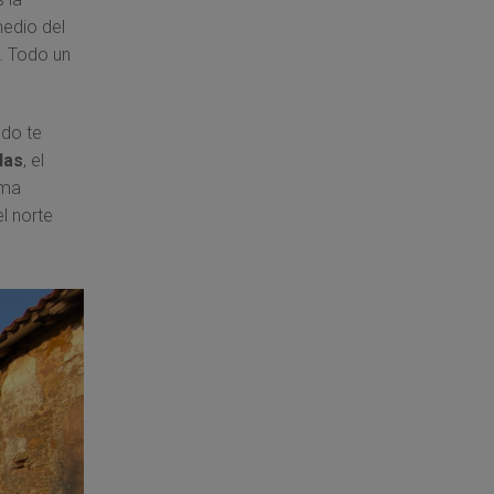
medio del
n. Todo un
odo te
das
, el
rma
l norte