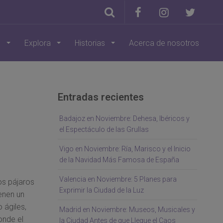
s
Explora
Historias
Acerca de nosotros
Entradas recientes
Badajoz en Noviembre: Dehesa, Ibéricos y
el Espectáculo de las Grullas
Vigo en Noviembre: Ría, Marisco y el Inicio
de la Navidad Más Famosa de España
Valencia en Noviembre: 5 Planes para
los pájaros
Exprimir la Ciudad de la Luz
enen un
 ágiles,
Madrid en Noviembre: Museos, Musicales y
onde el
la Ciudad Antes de que Llegue el Caos