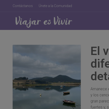
Contáctanos
Únete a la Comunidad
El 
dif
det
Amanece e
y los cenc
gran parec
fuertes y, 