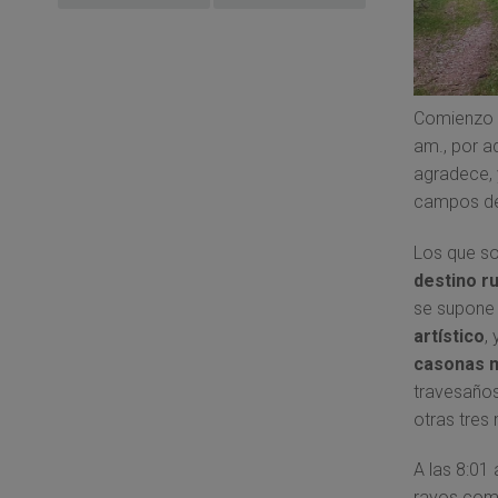
Comienzo m
am., por a
agradece, 
campos de 
Los que s
destino ru
se supone 
artístico
,
casonas 
travesaño
otras tres
A las 8:01 
rayos comi