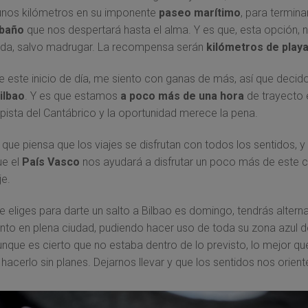
unos kilómetros en su imponente
paseo marítimo
, para termina
baño
que nos despertará hasta el alma. Y es que, esta opción, 
ada, salvo madrugar. La recompensa serán
kilómetros de playa 
 este inicio de día, me siento con ganas de más, así que decid
ilbao
. Y es que estamos
a poco más de una hora
de trayecto
opista del Cantábrico y la oportunidad merece la pena.
que piensa que los viajes se disfrutan con todos los sentidos, y 
ue el
País Vasco
nos ayudará a disfrutar un poco más de este 
je.
ue eliges para darte un salto a Bilbao es domingo, tendrás altern
to en plena ciudad, pudiendo hacer uso de toda su zona azul 
Aunque es cierto que no estaba dentro de lo previsto, lo mejor qu
l hacerlo sin planes. Dejarnos llevar y que los sentidos nos orient