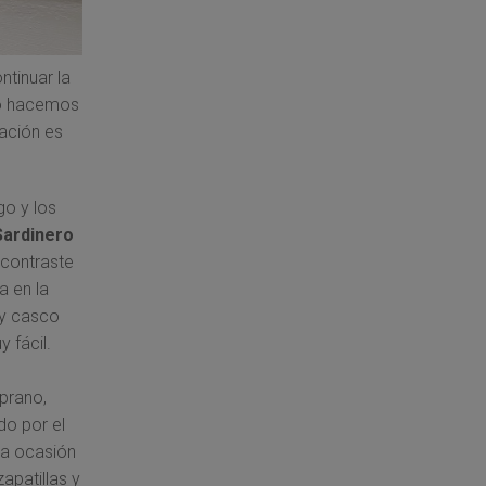
ntinuar la
lo hacemos
cación es
go y los
Sardinero
 contraste
a en la
 y casco
 fácil.
prano,
do por el
na ocasión
apatillas y