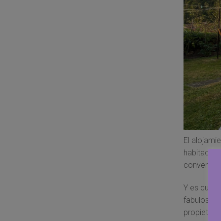
El alojami
habitacion
convencid
Y es que, 
fabuloso
h
propietario