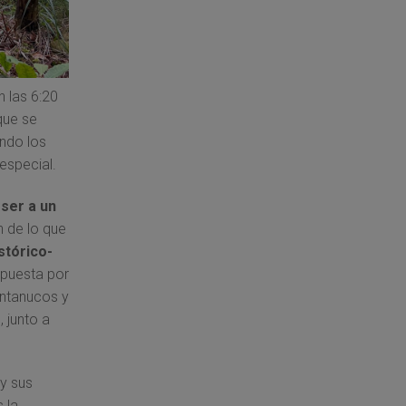
 las 6:20
que se
ando los
especial.
 ser a un
 de lo que
stórico-
mpuesta por
entanucos y
l, junto a
 y sus
 la