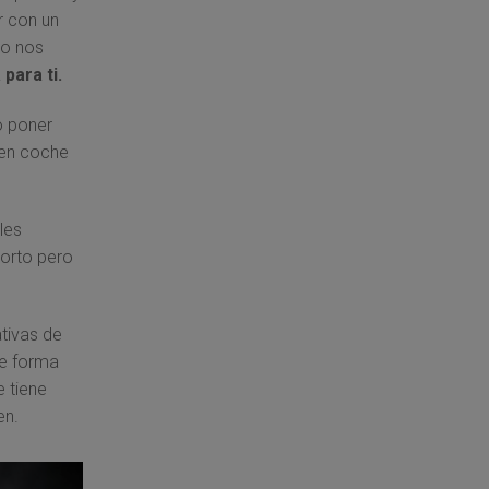
r con un
no nos
para ti.
o poner
 en coche
les
corto pero
ativas de
de forma
e tiene
en.