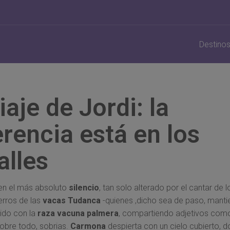
Destino
viaje de Jordi: la
erencia está en los
alles
n el más absoluto
silencio
, tan solo alterado por el cantar de 
erros de las
vacas Tudanca
-quienes ,dicho sea de paso, manti
ido con la
raza vacuna palmera
, compartiendo adjetivos como
sobre todo, sobrias.
Carmona
despierta con un cielo cubierto, d