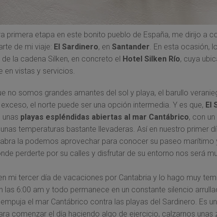
ra primera etapa en este bonito pueblo de España, me dirijo a co
rte de mi viaje:
El Sardinero
, en
Santander
. En esta ocasión, 
l de la cadena Silken, en concreto el
Hotel Silken Río
, cuya ubi
 en vistas y servicios.
ue no somos grandes amantes del sol y playa, el barullo veranie
 exceso, el norte puede ser una opción intermedia. Y es que,
El
e unas
playas espléndidas abiertas al mar Cantábrico
, con un
 unas temperaturas bastante llevaderas. Así en nuestro primer dí
tabra la podemos aprovechar para conocer su paseo marítimo
nde perderte por su calles y disfrutar de su entorno nos será muy
en mi tercer día de vacaciones por Cantabria y lo hago muy tem
 las 6:00 am y todo permanece en un constante silencio arrulla
 empuja el mar Cantábrico contra las playas del Sardinero. Es u
ara comenzar el día haciendo algo de ejercicio, calzarnos unas z