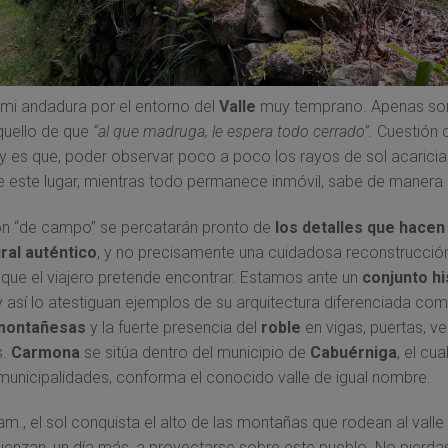
i andadura por el entorno del
Valle
muy temprano. Apenas son
quello de que
“al que madruga, le espera todo cerrado”.
Cuestión 
y es que, poder observar poco a poco los rayos de sol acarici
este lugar, mientras todo permanece inmóvil, sabe de manera 
on “de campo” se percatarán pronto de
los detalles que hacen
ral
auténtico
, y no precisamente una cuidadosa reconstrucción
que el viajero pretende encontrar. Estamos ante un
conjunto hi
 y así lo atestiguan ejemplos de su arquitectura diferenciada co
montañesas
y la fuerte presencia del
roble
en vigas, puertas, v
s.
Carmona
se sitúa dentro del municipio de
Cabuérniga
, el cua
 municipalidades, conforma el conocido valle de igual nombre.
am., el sol conquista el alto de las montañas que rodean al valle
enzan, un día más, a proyectarse sobre este pueblo. No pierdas