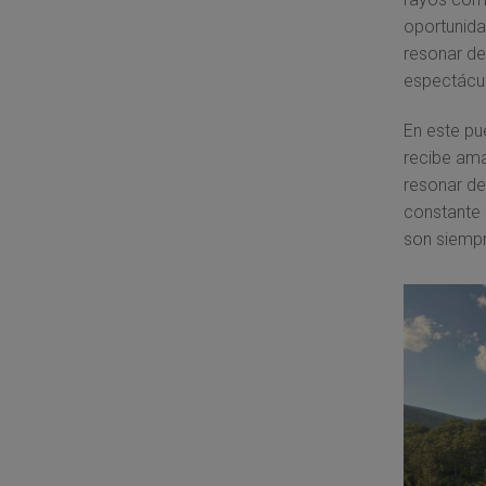
oportunida
resonar de
espectácul
En este p
recibe ama
resonar de
constante 
son siempr