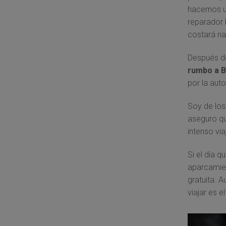
hacernos 
reparador
costará n
Después de
rumbo a B
por la aut
Soy de los 
aseguro q
intenso via
Si el día q
aparcamien
gratuita. 
viajar es e