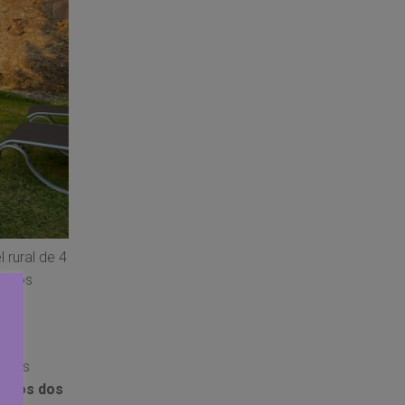
 rural de 4
ileños
este
e sus
aso
los dos