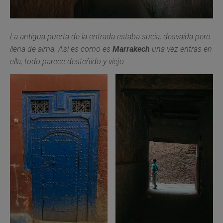
La antigua puerta de la entrada estaba sucia, desvaída pero
llena de alma. Así es como es
Marrakech
una vez entras en
ella, todo parece desteñido y viejo.