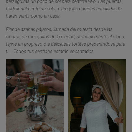
perseguirás un poco de sol para sentirte vivo. Las puertas
tradicionalmente de color claro y las paredes encaladas te
harán sentir como en casa.
Flor de azahar, pájaros, llamada del muezin desde las
cientos de mezquitas de la ciudad, probablemente el olor a
tajine en progreso o a deliciosas tortitas preparándose para
ti … Todos tus sentidos estarán encantados.