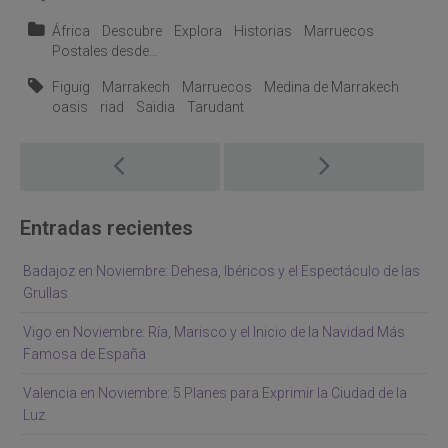
África
Descubre
Explora
Historias
Marruecos
Postales desde...
Figuig
Marrakech
Marruecos
Medina de Marrakech
oasis
riad
Saïdia
Tarudant
Post
navigation
Entradas recientes
Badajoz en Noviembre: Dehesa, Ibéricos y el Espectáculo de las
Grullas
Vigo en Noviembre: Ría, Marisco y el Inicio de la Navidad Más
Famosa de España
Valencia en Noviembre: 5 Planes para Exprimir la Ciudad de la
Luz