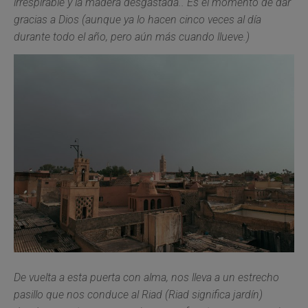
irrespirable y la madera desgastada.. Es el momento de dar
gracias a Dios (aunque ya lo hacen cinco veces al día
durante todo el año, pero aún más cuando llueve.)
De vuelta a esta puerta con alma, nos lleva a un estrecho
pasillo que nos conduce al Riad (Riad significa jardín)