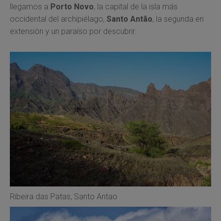
llegamos a
Porto Novo
, la capital de la isla más
occidental del archipiélago,
Santo Antão
, la segunda en
extensión y un paraíso por descubrir.
Ribeira das Patas, Santo Antao