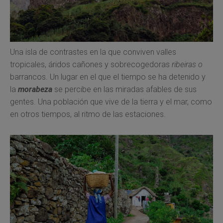
Una isla de contrastes en la que conviven valles
tropicales, áridos cañones y sobrecogedoras
ribeiras o
barrancos. Un lugar en el que el tiempo se ha detenido y
la
morabeza
se percibe en las miradas afables de sus
gentes. Una población que vive de la tierra y el mar, como
en otros tiempos, al ritmo de las estaciones.