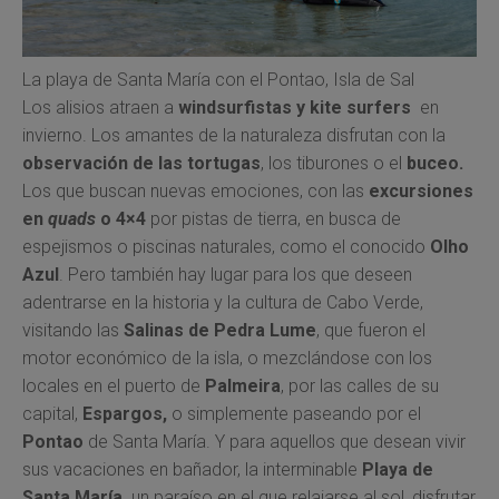
La playa de Santa María con el Pontao, Isla de Sal
Los alisios atraen a
windsurfistas y kite surfers
en
invierno. Los amantes de la naturaleza disfrutan con la
observación de las tortugas
, los tiburones o el
buceo.
Los que buscan nuevas emociones, con las
excursiones
en
quads
o 4×4
por pistas de tierra, en busca de
espejismos o piscinas naturales, como el conocido
Olho
Azul
. Pero también hay lugar para los que deseen
adentrarse en la historia y la cultura de Cabo Verde,
visitando las
Salinas de Pedra Lume
, que fueron el
motor económico de la isla, o mezclándose con los
locales en el puerto de
Palmeira
, por las calles de su
capital,
Espargos,
o simplemente paseando por el
Pontao
de Santa María. Y para aquellos que desean vivir
sus vacaciones en bañador, la interminable
Playa de
Santa María,
un paraíso en el que relajarse al sol, disfrutar