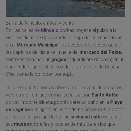
Bahía de Mindelo, en Sãa Vicente
Por las calles de
Mindelo
podrás cogerle el pulso a la
vida cotidiana de Cabo Verde: el trajín de las vendedoras
en el
Mercado Municipal
, los pescadores descargando
las capturas del día en el muelle del
mercado del Peixe
,
hombres tomando un
grogue
(aguardiente de caña) en un
bar desde el que sale la voz de la omnipresente Cesária o
Cise
, como la conocen por aquí…
Desde el puerto podrás observar el ir y venir de cruceros,
veleros y el ferri que comunica la isla con
Santo Antão
,
con su imponte silueta; podrás darte un baño en la
Playa
de Laginha
y relajarte en un moderno
beach club
o optar
por descubrir por qué la llaman
la ciudad culta
visitando
sus
museos
, librerías y locales de música, en los que