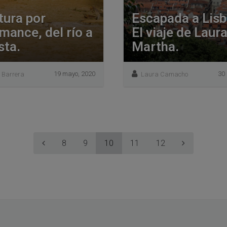
tura por
Escapada a Lisb
mance, del río a
El viaje de Laura
sta.
Martha.
19 mayo, 2020
30 
 Barrera
Laura Camacho
8
9
10
11
12