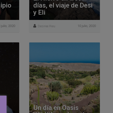
ipio
días, el viaje de Desi
y Eli
 julio, 2020
10 julio, 2020
Desiree Rieu
Un día en Oasis