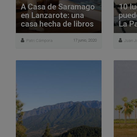
A Casa de Saramago
10 l
en Lanzarote: una
pued
casa hecha de libros
La P
17 junio, 2020
Patri Cámpora
Juan J