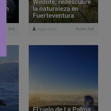
ia
Wildlife, redescubre
s en
la naturaleza en
Fuerteventura
junio, 2020
18 junio, 2020
Raquel Cortés
El cielo de La Palma,