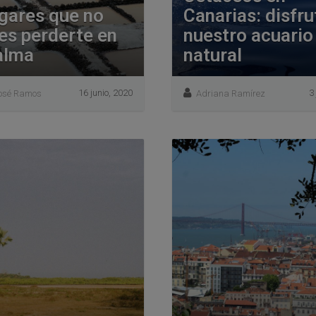
ugares que no
Canarias: disfru
es perderte en
nuestro acuario
alma
natural
16 junio, 2020
3
osé Ramos
Adriana Ramírez