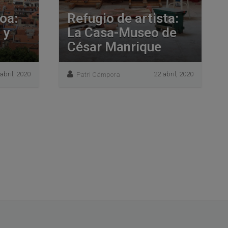
oa:
Refugio de artista:
 y
La Casa-Museo de
César Manrique
abril, 2020
22 abril, 2020
Patri Cámpora