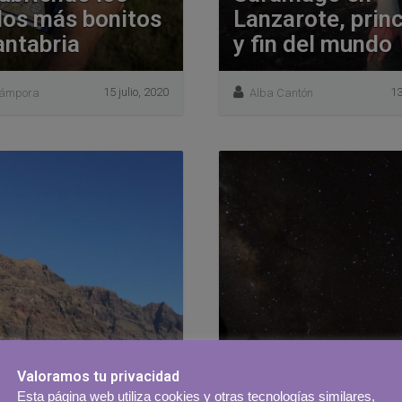
los más bonitos
Lanzarote, princ
antabria
y fin del mundo
15 julio, 2020
13
Cámpora
Alba Cantón
Valoramos tu privacidad
Siente la magia:
Esta página web utiliza cookies y otras tecnologías similares,