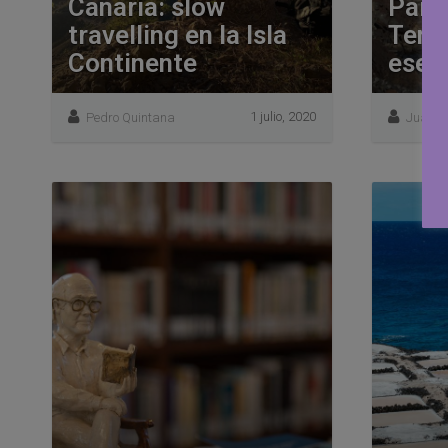
Canaria: slow
Parq
travelling en la Isla
Teno:
Continente
esenc
1 julio, 2020
Pedro Quintana
Juan J