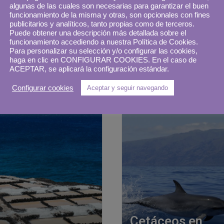
ue Rural de
Astro-experienc
algunas de las cuales son necesarias para garantizar el buen
 en busca de la
VIP para pareja
funcionamiento de la misma y otras, son opcionales con fines
publicitarios y analíticos, tanto propias como de terceros.
ia de Tenerife
La Palma
Puede obtener una descripción más detallada sobre el
funcionamiento accediendo a nuestra Política de Cookies.
Para personalizar su selección y/o configurar las cookies,
25 junio, 2020
22 
osé Ramos
Elena Nordio
haga en clic en CONFIGURAR COOKIES. En el caso de
ACEPTAR, se aplicará la configuración estándar.
Configurar cookies
Aceptar y seguir navegando
Cetáceos en