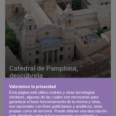
Catedral de Pamplona,
descúbrela
Valoramos tu privacidad
29 marzo, 2022
Verónica Quintanilla
Esta página web utiliza cookies y otras tecnologías
similares, algunas de las cuales son necesarias para
garantizar el buen funcionamiento de la misma y otras,
son opcionales con fines publicitarios y analíticos, tanto
propias como de terceros. Puede obtener una descripción
más detallada sobre el funcionamiento accediendo a