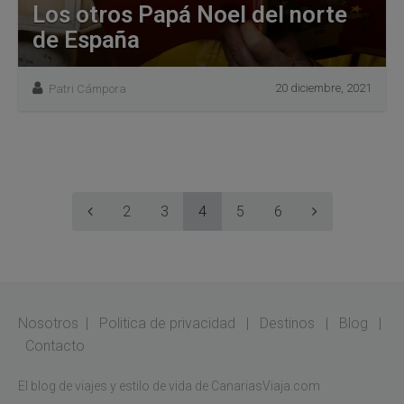
Los otros Papá Noel del norte
de España
20 diciembre, 2021
Patri Cámpora
2
3
4
5
6
Nosotros
|
Politica de privacidad
|
Destinos
|
Blog
|
Contacto
El blog de viajes y estilo de vida de CanariasViaja.com