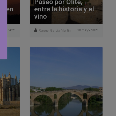
Paseo por Olite,
as en
entre la historia y el
as
vino
mayo, 2021
10 mayo, 2021
Raquel García Martín