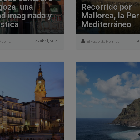
goza: una
Recorrido por
ad imaginada y
Mallorca, la Per
stica
Mediterráneo
25 abril, 2021
19 
Abenia
El vuelo de Hermes