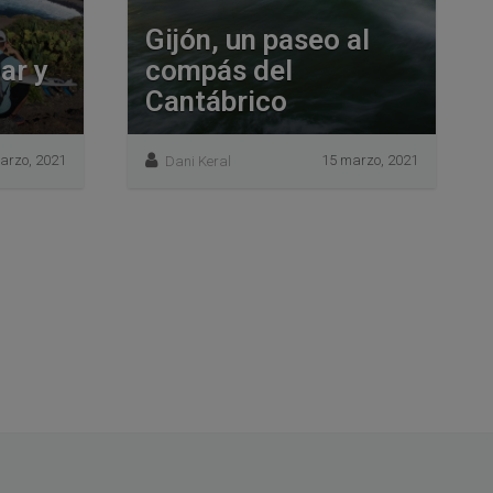
Gijón, un paseo al
ar y
compás del
Cantábrico
arzo, 2021
15 marzo, 2021
Dani Keral