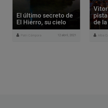
Vitor
El último secreto de
pista
El Hierro, su cielo
de la
12 abril, 2021
Patri Cámpora
Alba C