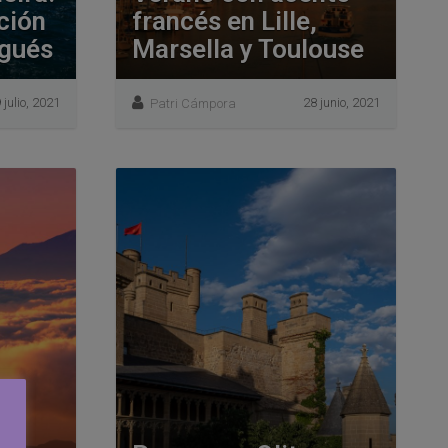
ción
francés en Lille,
ugués
Marsella y Toulouse
 julio, 2021
28 junio, 2021
Patri Cámpora