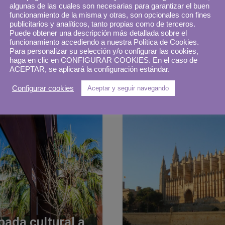
as de Gran
algunas de las cuales son necesarias para garantizar el buen
ia con Alexis
Vive experienci
funcionamiento de la misma y otras, son opcionales con fines
publicitarios y analíticos, tanto propias como de terceros.
lo
las Islas Canari
Puede obtener una descripción más detallada sobre el
funcionamiento accediendo a nuestra Política de Cookies.
Para personalizar su selección y/o configurar las cookies,
31 mayo, 2021
11 
antón
Patri Cámpora
haga en clic en CONFIGURAR COOKIES. En el caso de
ACEPTAR, se aplicará la configuración estándar.
Configurar cookies
Aceptar y seguir navegando
pada cultural a