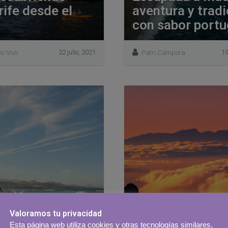
ife desde el
aventura y tradi
con sabor port
22 julio, 2021
19
es Vivir
Patri Cámpora
Valoramos tu privacidad
aseo por Las
Esta página web utiliza cookies y otras tecnologías similares,