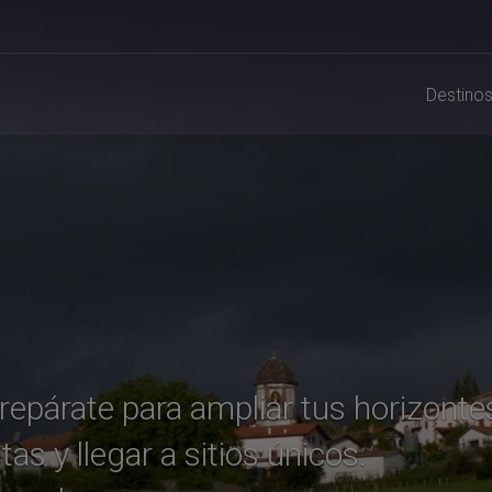
Destino
 Prepárate para ampliar tus horizon
tas y llegar a sitios únicos.