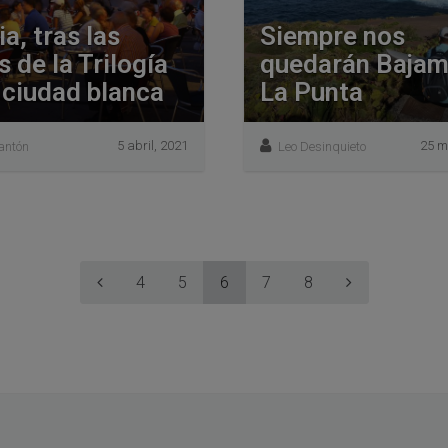
ia, tras las
Siempre nos
s de la Trilogía
quedarán Bajam
 ciudad blanca
La Punta
5 abril, 2021
25 m
antón
Leo Desinquieto
4
5
6
7
8