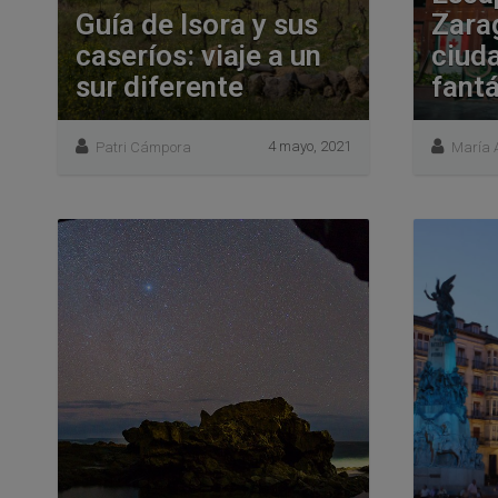
Guía de Isora y sus
Zara
caseríos: viaje a un
ciud
sur diferente
fantá
4 mayo, 2021
Patri Cámpora
María 