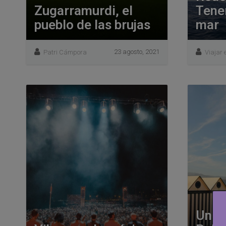
Zugarramurdi, el
Tener
pueblo de las brujas
mar
23 agosto, 2021
Patri Cámpora
Viajar 
Un p