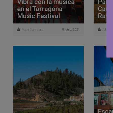
Vibra con la música
Palm
en el Tarragona
Canar
Music Festival
Rave
8 junio, 2021
Patri Cámpora
Alba C
Esca